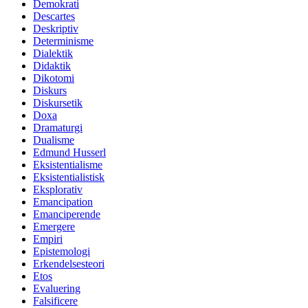
Demokrati
Descartes
Deskriptiv
Determinisme
Dialektik
Didaktik
Dikotomi
Diskurs
Diskursetik
Doxa
Dramaturgi
Dualisme
Edmund Husserl
Eksistentialisme
Eksistentialistisk
Eksplorativ
Emancipation
Emanciperende
Emergere
Empiri
Epistemologi
Erkendelsesteori
Etos
Evaluering
Falsificere