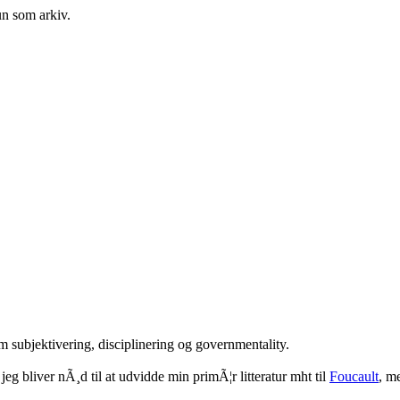
un som arkiv.
m subjektivering, disciplinering og governmentality.
eg bliver nÃ¸d til at udvidde min primÃ¦r litteratur mht til
Foucault
, m