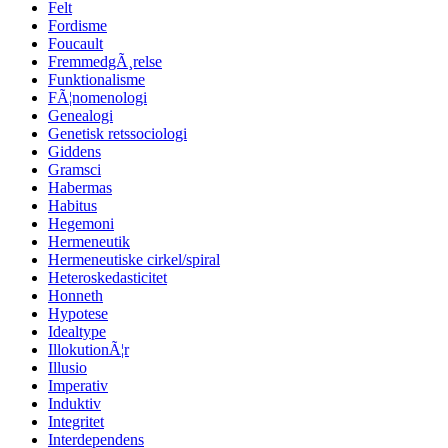
Felt
Fordisme
Foucault
FremmedgÃ¸relse
Funktionalisme
FÃ¦nomenologi
Genealogi
Genetisk retssociologi
Giddens
Gramsci
Habermas
Habitus
Hegemoni
Hermeneutik
Hermeneutiske cirkel/spiral
Heteroskedasticitet
Honneth
Hypotese
Idealtype
IllokutionÃ¦r
Illusio
Imperativ
Induktiv
Integritet
Interdependens