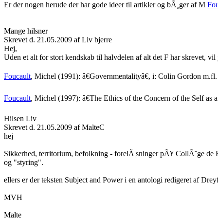
Er der nogen herude der har gode ideer til artikler og bÃ¸ger af M
Fou
Mange hilsner
Skrevet d. 21.05.2009 af Liv bjerre
Hej,
Uden et alt for stort kendskab til halvdelen af alt det F har skrevet, 
Foucault
, Michel (1991): â€Governmentalityâ€, i: Colin Gordon m.fl.
Foucault
, Michel (1997): â€The Ethics of the Concern of the Self as
Hilsen Liv
Skrevet d. 21.05.2009 af MalteC
hej
Sikkerhed, territorium, befolkning - forelÃ¦sninger pÃ¥ CollÃ¨ge de 
og "styring".
ellers er der teksten Subject and Power i en antologi redigeret af Drey
MVH
Malte