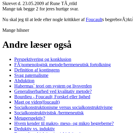
Skrevet d. 23.05.2009 af Rune TÃ¸rrild
Mange tak begge 2 for jeres hurtige svar.
Nu skal jeg til at lede efter nogle kritikker af
Foucault
s begrebsvÃ¦rkt
Mange hilsner
Andre læser også
Perspektivering og konklusion
FÃ¦nomenologisk metode/hermeneutisk fortolkning
Definition af kontingens
Svag paternalisme
Abduktion
Habermas` teori om system og livsverden
Generaliserbarhed ved kvalitativ metode?
Bourdieu - Foucault; Forskel eller lighed
Magt og viden(foucault)
Socialkonstruktionisme versus socialkonstruktivisme
Socialkonstruktivistisk /hermeneutisk
Metaperspektiv?
Hvem kender til makro- meso- og mikro begreberne?
Deduktiv vs. induktiv