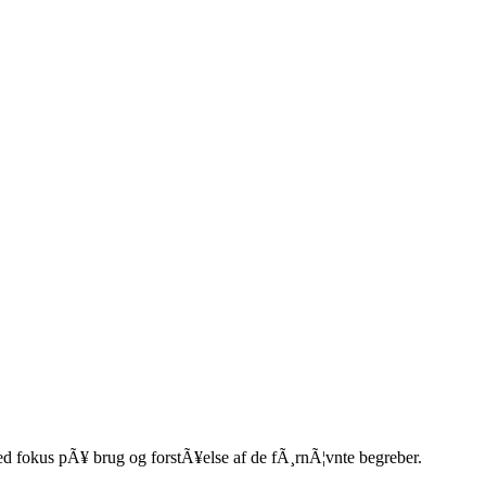
ed fokus pÃ¥ brug og forstÃ¥else af de fÃ¸rnÃ¦vnte begreber.