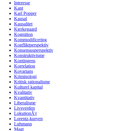
Interesse
Kant
Karl Popper
Kausal
Kausalitet
Kierkegaard
Kognition
Kommodificering
Konfliktperspektiv
Konsensusperspektiv
Konstruktivisme
Kontingens
Korrelation
Kovarians
Kriminologi
Kritisk rationalisme
Kulturel kapital
Kvalitativ
Kvantitativ
Liberalisme
Livsverden
LokutionÃ¦r
Lorentz-kurven
Luhmann
Magt