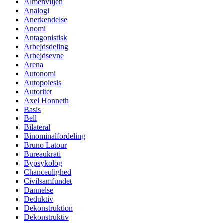
Almenviljen
Analogi
Anerkendelse
Anomi
Antagonistisk
Arbejdsdeling
Arbejdsevne
Arena
Autonomi
Autopoiesis
Autoritet
Axel Honneth
Basis
Bell
Bilateral
Binominalfordeling
Bruno Latour
Bureaukrati
Bypsykolog
Chanceulighed
Civilsamfundet
Dannelse
Deduktiv
Dekonstruktion
Dekonstruktiv