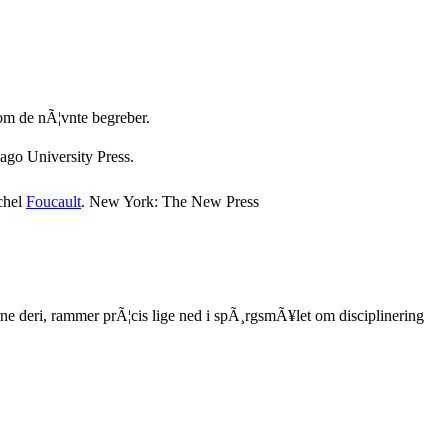
e om de nÃ¦vnte begreber.
ago University Press.
ichel
Foucault
. New York: The New Press
ne deri, rammer prÃ¦cis lige ned i spÃ¸rgsmÃ¥let om disciplinering