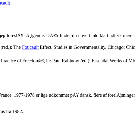
cault
vil jeg foreslÃ¥ fÃ¸lgende. DÃ©r finder du i hvert fald klart udtryk mer
 (red.): The
Foucault
Effect. Studies in Governmentality, Chicago: Chic
 a Practice of Freedomâ€, in: Paul Rabinow (ed.): Essential Works of M
France, 1977-1978 er lige udkommet pÃ¥ dansk. flere af forelÃ¦sninger
fus fra 1982.