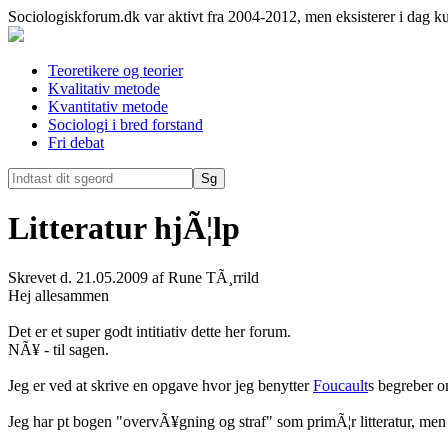
Sociologiskforum.dk var aktivt fra 2004-2012, men eksisterer i dag k
Teoretikere og teorier
Kvalitativ metode
Kvantitativ metode
Sociologi i bred forstand
Fri debat
Litteratur hjÃ¦lp
Skrevet d. 21.05.2009 af Rune TÃ¸rrild
Hej allesammen
Det er et super godt intitiativ dette her forum.
NÃ¥ - til sagen.
Jeg er ved at skrive en opgave hvor jeg benytter
Foucault
s begreber o
Jeg har pt bogen "overvÃ¥gning og straf" som primÃ¦r litteratur, men j