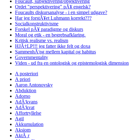
Foucault, subjektivering/objektivering
Ordet "perspektivering" pÃ¥ engelsk?
Foucaults diskursanalyse - i en simpel udgave?
Har jeg forstÃ¥et Luhmann korrekt???
Socialkonstruktivisme
Forskel pÃ¥ paradigme og diskurs
Moral og etik - en begrebsafklaring.
Kritisk realisme vs. realism
HJÃ†LP!!! jeg fatter ikke felt og doxa
SammenhÃ¦ng mellem kapital og habitus
Governmentality
Viden - ud fra en ontologisk og epistemologisk dimension
A posteriori
A priori
Aaron Antonovsky
Abduktion
Adorno
AdÃ¦kvans
AdÃ¦kvat
Affortryllelse
Agil
Akkumulation
Aksiom
AktÃ¸r