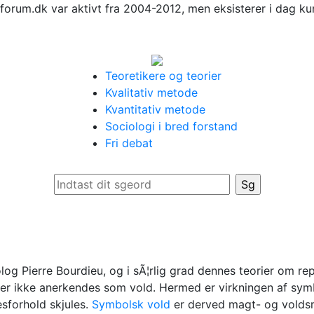
forum.dk var aktivt fra 2004-2012, men eksisterer i dag ku
Teoretikere og teorier
Kvalitativ metode
Kvantitativ metode
Sociologi i bred forstand
Fri debat
olog Pierre Bourdieu, og i sÃ¦rlig grad dennes teorier om r
r ikke anerkendes som vold. Hermed er virkningen af symbo
sforhold skjules.
Symbolsk vold
er derved magt- og voldsme