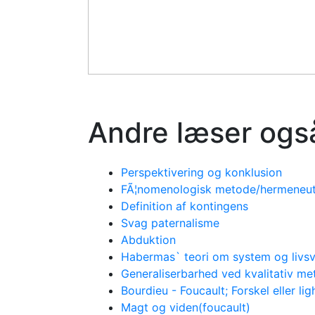
Andre læser ogs
Perspektivering og konklusion
FÃ¦nomenologisk metode/hermeneuti
Definition af kontingens
Svag paternalisme
Abduktion
Habermas` teori om system og livs
Generaliserbarhed ved kvalitativ m
Bourdieu - Foucault; Forskel eller li
Magt og viden(foucault)