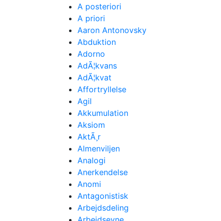
A posteriori
A priori
Aaron Antonovsky
Abduktion
Adorno
AdÃ¦kvans
AdÃ¦kvat
Affortryllelse
Agil
Akkumulation
Aksiom
AktÃ¸r
Almenviljen
Analogi
Anerkendelse
Anomi
Antagonistisk
Arbejdsdeling
Arbejdsevne