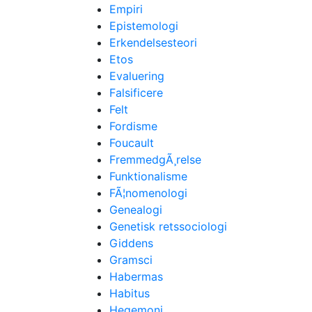
Empiri
Epistemologi
Erkendelsesteori
Etos
Evaluering
Falsificere
Felt
Fordisme
Foucault
FremmedgÃ¸relse
Funktionalisme
FÃ¦nomenologi
Genealogi
Genetisk retssociologi
Giddens
Gramsci
Habermas
Habitus
Hegemoni