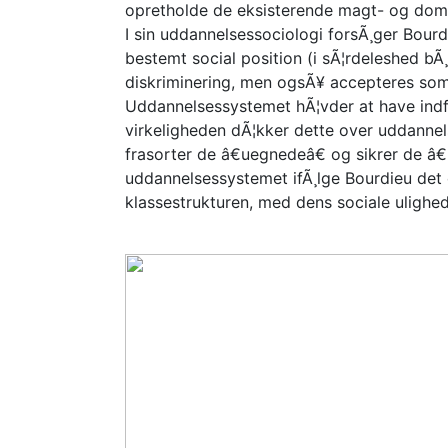
opretholde de eksisterende magt- og domin
I sin uddannelsessociologi forsÃ¸ger Bourdi
bestemt social position (i sÃ¦rdeleshed bÃ
diskriminering, men ogsÃ¥ accepteres som 
Uddannelsessystemet hÃ¦vder at have indfÃ¸
virkeligheden dÃ¦kker dette over uddanne
frasorter de â€uegnedeâ€ og sikrer de â
uddannelsessystemet ifÃ¸lge Bourdieu det 
klassestrukturen, med dens sociale ulighe