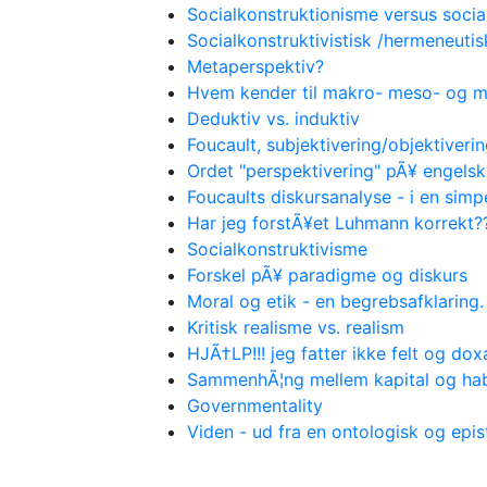
Socialkonstruktionisme versus socia
Socialkonstruktivistisk /hermeneutis
Metaperspektiv?
Hvem kender til makro- meso- og m
Deduktiv vs. induktiv
Foucault, subjektivering/objektiveri
Ordet "perspektivering" pÃ¥ engelsk
Foucaults diskursanalyse - i en sim
Har jeg forstÃ¥et Luhmann korrekt?
Socialkonstruktivisme
Forskel pÃ¥ paradigme og diskurs
Moral og etik - en begrebsafklaring.
Kritisk realisme vs. realism
HJÃ†LP!!! jeg fatter ikke felt og dox
SammenhÃ¦ng mellem kapital og hab
Governmentality
Viden - ud fra en ontologisk og epi