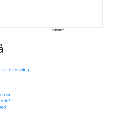
annonce
å
sk fortolkning
verden
etode?
ghed