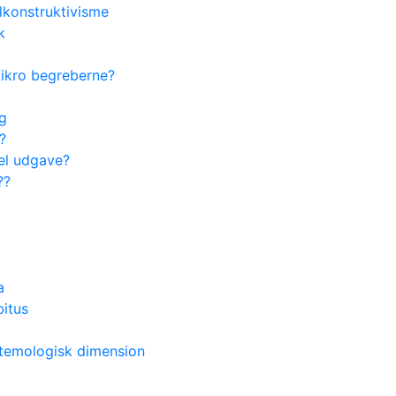
lkonstruktivisme
k
ikro begreberne?
ng
?
pel udgave?
??
a
itus
stemologisk dimension