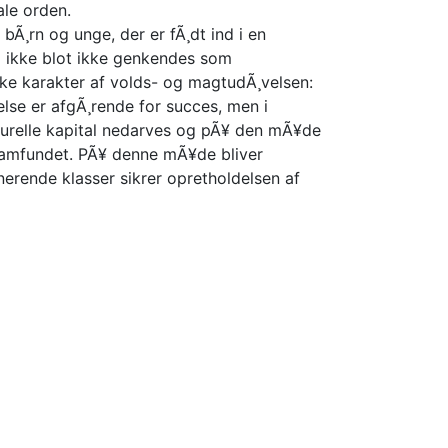
ale orden.
bÃ¸rn og unge, der er fÃ¸dt ind i en
ng ikke blot ikke genkendes som
ske karakter af volds- og magtudÃ¸velsen:
else er afgÃ¸rende for succes, men i
turelle kapital nedarves og pÃ¥ den mÃ¥de
 samfundet. PÃ¥ denne mÃ¥de bliver
erende klasser sikrer opretholdelsen af