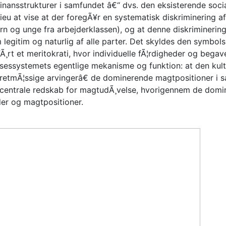
ansstrukturer i samfundet â€“ dvs. den eksisterende soci
eu at vise at der foregÃ¥r en systematisk diskriminering af 
¸rn og unge fra arbejderklassen), og at denne diskrimineri
legitim og naturlig af alle parter. Det skyldes den symbol
rt et meritokrati, hvor individuelle fÃ¦rdigheder og begav
lsessystemets egentlige mekanisme og funktion: at den kul
€retmÃ¦ssige arvingerâ€ de dominerende magtpositioner i
centrale redskab for magtudÃ¸velse, hvorigennem de domin
der og magtpositioner.