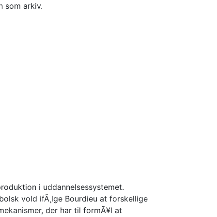
n som arkiv.
eproduktion i uddannelsessystemet.
lsk vold ifÃ¸lge Bourdieu at forskellige
kanismer, der har til formÃ¥l at