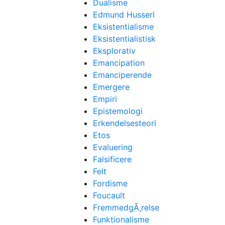
Dualisme
Edmund Husserl
Eksistentialisme
Eksistentialistisk
Eksplorativ
Emancipation
Emanciperende
Emergere
Empiri
Epistemologi
Erkendelsesteori
Etos
Evaluering
Falsificere
Felt
Fordisme
Foucault
FremmedgÃ¸relse
Funktionalisme