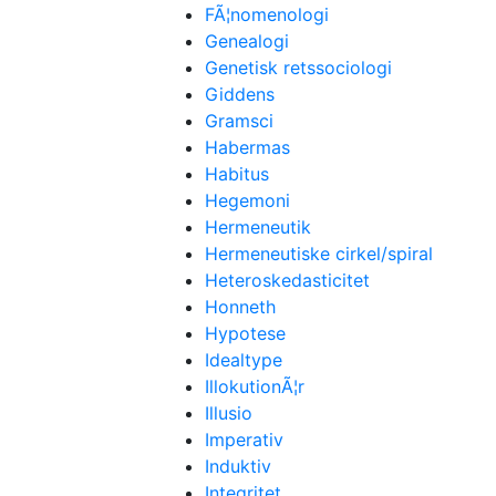
FÃ¦nomenologi
Genealogi
Genetisk retssociologi
Giddens
Gramsci
Habermas
Habitus
Hegemoni
Hermeneutik
Hermeneutiske cirkel/spiral
Heteroskedasticitet
Honneth
Hypotese
Idealtype
IllokutionÃ¦r
Illusio
Imperativ
Induktiv
Integritet