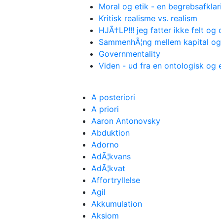
Moral og etik - en begrebsafklar
Kritisk realisme vs. realism
HJÃ†LP!!! jeg fatter ikke felt og
SammenhÃ¦ng mellem kapital og
Governmentality
Viden - ud fra en ontologisk og
A posteriori
A priori
Aaron Antonovsky
Abduktion
Adorno
AdÃ¦kvans
AdÃ¦kvat
Affortryllelse
Agil
Akkumulation
Aksiom