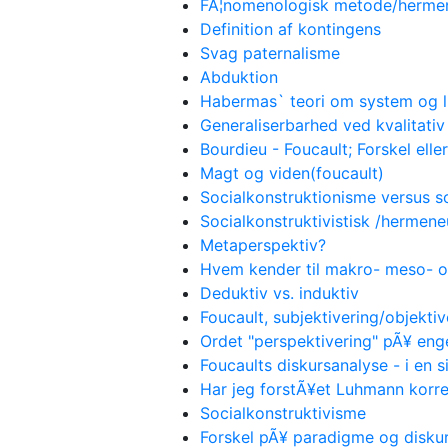
FÃ¦nomenologisk metode/hermene
Definition af kontingens
Svag paternalisme
Abduktion
Habermas` teori om system og l
Generaliserbarhed ved kvalitati
Bourdieu - Foucault; Forskel eller
Magt og viden(foucault)
Socialkonstruktionisme versus s
Socialkonstruktivistisk /hermene
Metaperspektiv?
Hvem kender til makro- meso- 
Deduktiv vs. induktiv
Foucault, subjektivering/objektiv
Ordet "perspektivering" pÃ¥ eng
Foucaults diskursanalyse - i en 
Har jeg forstÃ¥et Luhmann korre
Socialkonstruktivisme
Forskel pÃ¥ paradigme og disku