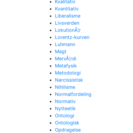
Kvalitativ
Kvantitativ
Liberalisme
Livsverden
LokutionÃ¦r
Lorentz-kurven
Luhmann
Magt
MervÃ¦rdi
Metafysik
Metodologi
Narcissistisk
Nihilisme
Normalfordeling
Normativ
Nytteetik
Ontologi
Ontologisk
Opdragelse