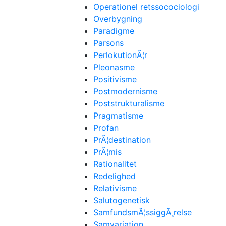
Operationel retssocociologi
Overbygning
Paradigme
Parsons
PerlokutionÃ¦r
Pleonasme
Positivisme
Postmodernisme
Poststrukturalisme
Pragmatisme
Profan
PrÃ¦destination
PrÃ¦mis
Rationalitet
Redelighed
Relativisme
Salutogenetisk
SamfundsmÃ¦ssiggÃ¸relse
Samvariation