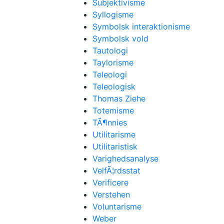
Subjektivisme
Syllogisme
Symbolsk interaktionisme
Symbolsk vold
Tautologi
Taylorisme
Teleologi
Teleologisk
Thomas Ziehe
Totemisme
TÃ¶nnies
Utilitarisme
Utilitaristisk
Varighedsanalyse
VelfÃ¦rdsstat
Verificere
Verstehen
Voluntarisme
Weber