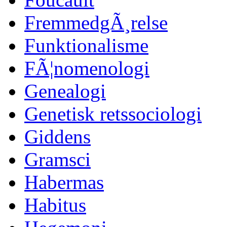
FremmedgÃ¸relse
Funktionalisme
FÃ¦nomenologi
Genealogi
Genetisk retssociologi
Giddens
Gramsci
Habermas
Habitus