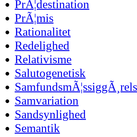
PrÃ¦destination
PrÃ¦mis
Rationalitet
Redelighed
Relativisme
Salutogenetisk
SamfundsmÃ¦ssiggÃ¸rels
Samvariation
Sandsynlighed
Semantik