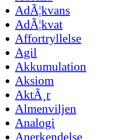
AdÃ¦kvans
AdÃ¦kvat
Affortryllelse
Agil
Akkumulation
Aksiom
AktÃ¸r
Almenviljen
Analogi
Anerkendelse