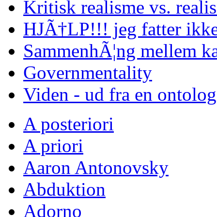
Kritisk realisme vs. reali
HJÃ†LP!!! jeg fatter ikke
SammenhÃ¦ng mellem kap
Governmentality
Viden - ud fra en ontolo
A posteriori
A priori
Aaron Antonovsky
Abduktion
Adorno