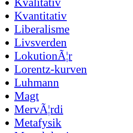
Kvalitativ
Kvantitativ
Liberalisme
Livsverden
LokutionÃ¦r
Lorentz-kurven
Luhmann
Magt
MervÃ¦rdi
Metafysik