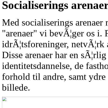
Socialiserings arenae
Med socialiserings arenaer 
"arenaer" vi bevÃ¦ger os i. 
idrÃ¦tsforeninger, netvÃ¦rk 
Disse arenaer har en sÃ¦rlig
identitetsdannelse, de fastho
forhold til andre, samt ydre s
billede.