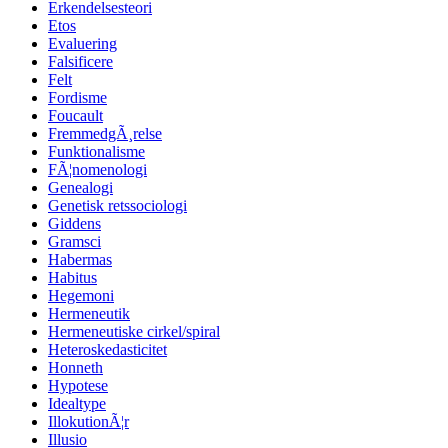
Erkendelsesteori
Etos
Evaluering
Falsificere
Felt
Fordisme
Foucault
FremmedgÃ¸relse
Funktionalisme
FÃ¦nomenologi
Genealogi
Genetisk retssociologi
Giddens
Gramsci
Habermas
Habitus
Hegemoni
Hermeneutik
Hermeneutiske cirkel/spiral
Heteroskedasticitet
Honneth
Hypotese
Idealtype
IllokutionÃ¦r
Illusio