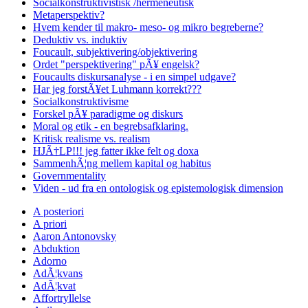
Socialkonstruktivistisk /hermeneutisk
Metaperspektiv?
Hvem kender til makro- meso- og mikro begreberne?
Deduktiv vs. induktiv
Foucault, subjektivering/objektivering
Ordet "perspektivering" pÃ¥ engelsk?
Foucaults diskursanalyse - i en simpel udgave?
Har jeg forstÃ¥et Luhmann korrekt???
Socialkonstruktivisme
Forskel pÃ¥ paradigme og diskurs
Moral og etik - en begrebsafklaring.
Kritisk realisme vs. realism
HJÃ†LP!!! jeg fatter ikke felt og doxa
SammenhÃ¦ng mellem kapital og habitus
Governmentality
Viden - ud fra en ontologisk og epistemologisk dimension
A posteriori
A priori
Aaron Antonovsky
Abduktion
Adorno
AdÃ¦kvans
AdÃ¦kvat
Affortryllelse