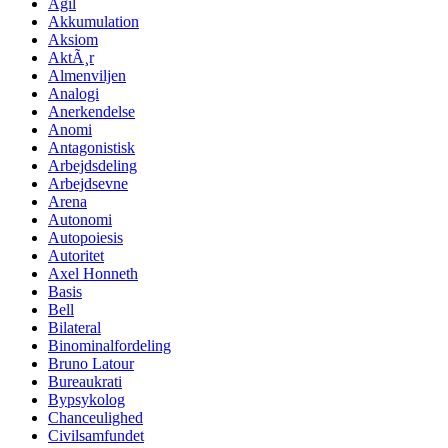
Agil
Akkumulation
Aksiom
AktÃ¸r
Almenviljen
Analogi
Anerkendelse
Anomi
Antagonistisk
Arbejdsdeling
Arbejdsevne
Arena
Autonomi
Autopoiesis
Autoritet
Axel Honneth
Basis
Bell
Bilateral
Binominalfordeling
Bruno Latour
Bureaukrati
Bypsykolog
Chanceulighed
Civilsamfundet