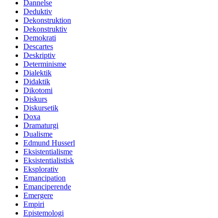
Dannelse
Deduktiv
Dekonstruktion
Dekonstruktiv
Demokrati
Descartes
Deskriptiv
Determinisme
Dialektik
Didaktik
Dikotomi
Diskurs
Diskursetik
Doxa
Dramaturgi
Dualisme
Edmund Husserl
Eksistentialisme
Eksistentialistisk
Eksplorativ
Emancipation
Emanciperende
Emergere
Empiri
Epistemologi