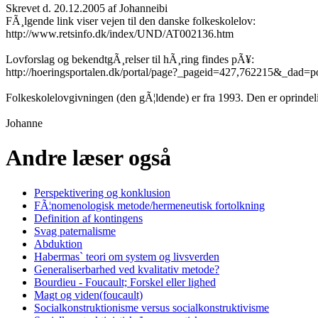
Skrevet d. 20.12.2005 af Johanneibi
FÃ¸lgende link viser vejen til den danske folkeskolelov:
http://www.retsinfo.dk/index/UND/AT002136.htm
Lovforslag og bekendtgÃ¸relser til hÃ¸ring findes pÃ¥:
http://hoeringsportalen.dk/portal/page?_pageid=427,762215&_da
Folkeskolelovgivningen (den gÃ¦ldende) er fra 1993. Den er oprindel
Johanne
Andre læser også
Perspektivering og konklusion
FÃ¦nomenologisk metode/hermeneutisk fortolkning
Definition af kontingens
Svag paternalisme
Abduktion
Habermas` teori om system og livsverden
Generaliserbarhed ved kvalitativ metode?
Bourdieu - Foucault; Forskel eller lighed
Magt og viden(foucault)
Socialkonstruktionisme versus socialkonstruktivisme