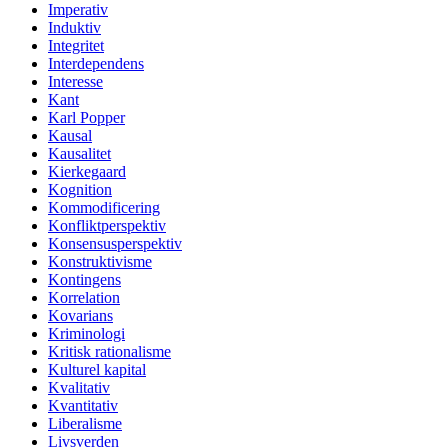
Imperativ
Induktiv
Integritet
Interdependens
Interesse
Kant
Karl Popper
Kausal
Kausalitet
Kierkegaard
Kognition
Kommodificering
Konfliktperspektiv
Konsensusperspektiv
Konstruktivisme
Kontingens
Korrelation
Kovarians
Kriminologi
Kritisk rationalisme
Kulturel kapital
Kvalitativ
Kvantitativ
Liberalisme
Livsverden