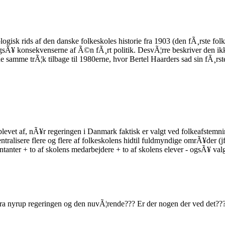
isk rids af den danske folkeskoles historie fra 1903 (den fÃ¸rste folk
Ã¥ konsekvenserne af Ã©n fÃ¸rt politik. DesvÃ¦rre beskriver den ikke
 samme trÃ¦k tilbage til 1980erne, hvor Bertel Haarders sad sin fÃ¸rst
evet af, nÃ¥r regeringen i Danmark faktisk er valgt ved folkeafstemnin
entralisere flere og flere af folkeskolens hidtil fuldmyndige omrÃ¥der (
tanter + to af skolens medarbejdere + to af skolens elever - ogsÃ¥ valgt!
 fra nyrup regeringen og den nuvÃ¦rende??? Er der nogen der ved det??