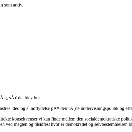
un som arkiv.
lÃ¦g, sÃ¥ det blev her.
res ideologis indflydelse pÃ¥ den fÃ¸rte undervisningspolitik og effe
 direkte konsekvenser vi kan finde mellem den socialdemokratiske polit
en ved magten og tilsidfest hvor er demokratiet og selvbestemmelsen ble