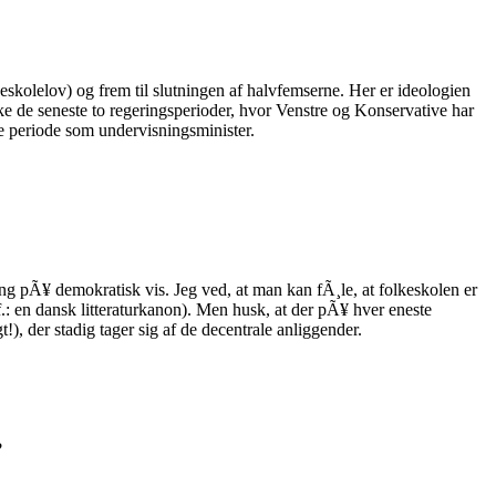
eskolelov) og frem til slutningen af halvfemserne. Her er ideologien
 de seneste to regeringsperioder, hvor Venstre og Konservative har
e periode som undervisningsminister.
g pÃ¥ demokratisk vis. Jeg ved, at man kan fÃ¸le, at folkeskolen er
jf.: en dansk litteraturkanon). Men husk, at der pÃ¥ hver eneste
), der stadig tager sig af de decentrale anliggender.
?