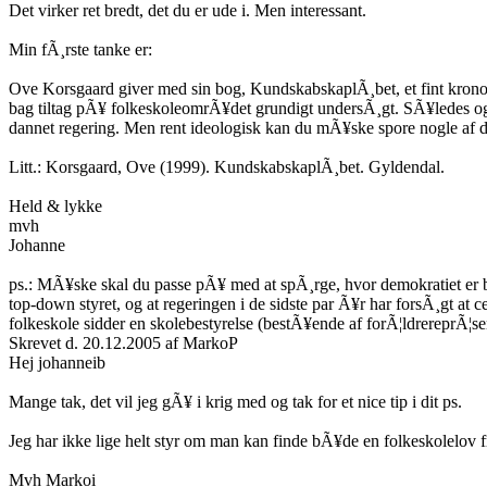
Det virker ret bredt, det du er ude i. Men interessant.
Min fÃ¸rste tanke er:
Ove Korsgaard giver med sin bog, KundskabskaplÃ¸bet, et fint kronolog
bag tiltag pÃ¥ folkeskoleomrÃ¥det grundigt undersÃ¸gt. SÃ¥ledes ogs
dannet regering. Men rent ideologisk kan du mÃ¥ske spore nogle af de
Litt.: Korsgaard, Ove (1999). KundskabskaplÃ¸bet. Gyldendal.
Held & lykke
mvh
Johanne
ps.: MÃ¥ske skal du passe pÃ¥ med at spÃ¸rge, hvor demokratiet er bl
top-down styret, og at regeringen i de sidste par Ã¥r har forsÃ¸gt at c
folkeskole sidder en skolebestyrelse (bestÃ¥ende af forÃ¦ldrereprÃ¦sen
Skrevet d. 20.12.2005 af MarkoP
Hej johanneib
Mange tak, det vil jeg gÃ¥ i krig med og tak for et nice tip i dit ps.
Jeg har ikke lige helt styr om man kan finde bÃ¥de en folkeskolelov
Mvh Markoi