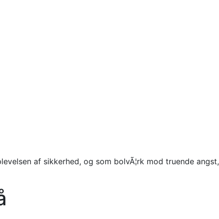
levelsen af sikkerhed, og som bolvÃ¦rk mod truende angst, 
å