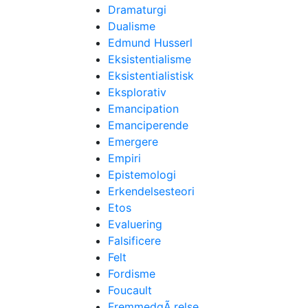
Dramaturgi
Dualisme
Edmund Husserl
Eksistentialisme
Eksistentialistisk
Eksplorativ
Emancipation
Emanciperende
Emergere
Empiri
Epistemologi
Erkendelsesteori
Etos
Evaluering
Falsificere
Felt
Fordisme
Foucault
FremmedgÃ¸relse