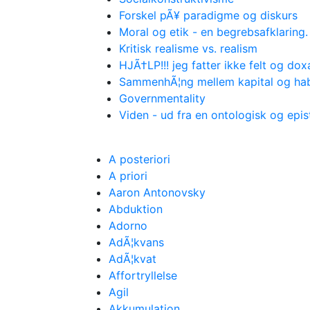
Forskel pÃ¥ paradigme og diskurs
Moral og etik - en begrebsafklaring.
Kritisk realisme vs. realism
HJÃ†LP!!! jeg fatter ikke felt og dox
SammenhÃ¦ng mellem kapital og hab
Governmentality
Viden - ud fra en ontologisk og epi
A posteriori
A priori
Aaron Antonovsky
Abduktion
Adorno
AdÃ¦kvans
AdÃ¦kvat
Affortryllelse
Agil
Akkumulation