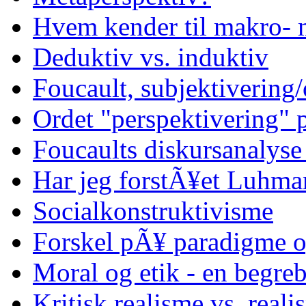
Hvem kender til makro- 
Deduktiv vs. induktiv
Foucault, subjektivering/
Ordet "perspektivering"
Foucaults diskursanalyse
Har jeg forstÃ¥et Luhma
Socialkonstruktivisme
Forskel pÃ¥ paradigme o
Moral og etik - en begreb
Kritisk realisme vs. reali