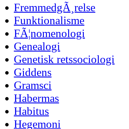
FremmedgÃ¸relse
Funktionalisme
FÃ¦nomenologi
Genealogi
Genetisk retssociologi
Giddens
Gramsci
Habermas
Habitus
Hegemoni