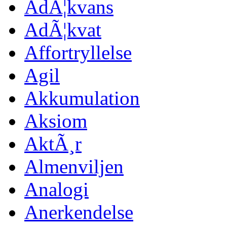
AdÃ¦kvans
AdÃ¦kvat
Affortryllelse
Agil
Akkumulation
Aksiom
AktÃ¸r
Almenviljen
Analogi
Anerkendelse