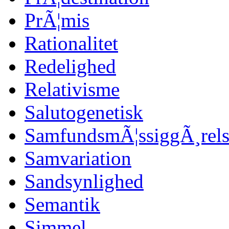
PrÃ¦mis
Rationalitet
Redelighed
Relativisme
Salutogenetisk
SamfundsmÃ¦ssiggÃ¸rels
Samvariation
Sandsynlighed
Semantik
Simmel