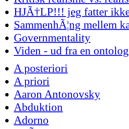
HJÃ†LP!!! jeg fatter ikke
SammenhÃ¦ng mellem kap
Governmentality
Viden - ud fra en ontolo
A posteriori
A priori
Aaron Antonovsky
Abduktion
Adorno