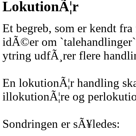
LokutionÃ¦r
Et begreb, som er kendt fra 
idÃ©er om `talehandlinger`
ytring udfÃ¸rer flere handl
En lokutionÃ¦r handling s
illokutionÃ¦re og perlokuti
Sondringen er sÃ¥ledes: