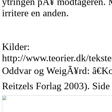
ytringen pÃ¥ modtageren. M
irritere en anden.
Kilder:
http://www.teorier.dk/teks
Oddvar og WeigÃ¥rd: â€Ko
Reitzels Forlag 2003). Side 