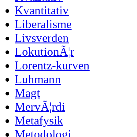
Kvantitativ
Liberalisme
Livsverden
LokutionÃ¦r
Lorentz-kurven
Luhmann
Magt
MervÃ¦rdi
Metafysik
Metodologi