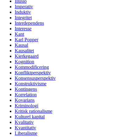
Illusio
Imperativ
Induktiv
Integritet
Interdependens
Interesse
Kant
Karl Popper
Kausal
Kausalitet
Kierkegaard
Kognition
Kommodificering
Konfliktperspektiv
Konsensusperspektiv
Konstruktivisme
Kontingens
Korrelation
Kovarians
Kriminologi
Kritisk rationalisme
Kulturel kapital
Kvalitativ
Kvantitativ
Liberalisme