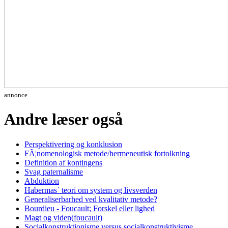
annonce
Andre læser også
Perspektivering og konklusion
FÃ¦nomenologisk metode/hermeneutisk fortolkning
Definition af kontingens
Svag paternalisme
Abduktion
Habermas` teori om system og livsverden
Generaliserbarhed ved kvalitativ metode?
Bourdieu - Foucault; Forskel eller lighed
Magt og viden(foucault)
Socialkonstruktionisme versus socialkonstruktivisme