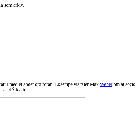
un som arkiv.
teratur med et andet ord foran. Eksempelvis taler Max
Weber
om at socio
ausaladÃ¦kvate.