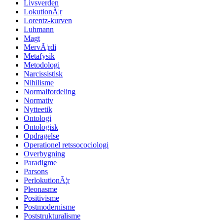
Livsverden
LokutionÃ¦r
Lorentz-kurven
Luhmann
Magt
MervÃ¦rdi
Metafysik
Metodologi
Narcissistisk
Nihilisme
Normalfordeling
Normativ
Nytteetik
Ontologi
Ontologisk
Opdragelse
Operationel retssocociologi
Overbygning
Paradigme
Parsons
PerlokutionÃ¦r
Pleonasme
Positivisme
Postmodernisme
Poststrukturalisme