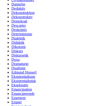
Dannelse
Deduktiv
Dekonstruktion
Dekonstruktiv
Demokrati
Descartes
Deskriptiv
Determinisme
Dialektik
Didaktik
Dikotomi
Diskurs
Diskursetik
Doxa
Dramaturgi
Dualisme
Edmund Husserl
Eksistentialisme
Eksistentialistisk
Eksplorativ
Emancipation
Emanciperende
Emergere
Empiri