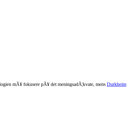
logien mÃ¥ fokusere pÃ¥ det meningsadÃ¦kvate, mens
Durkheim