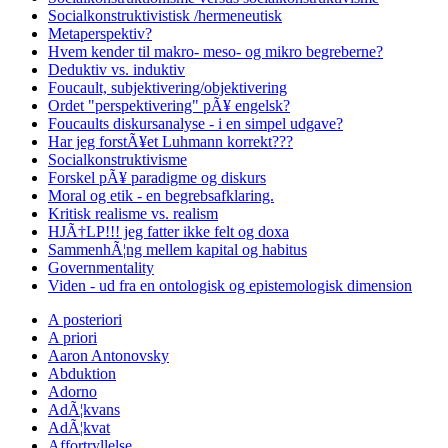
Socialkonstruktivistisk /hermeneutisk
Metaperspektiv?
Hvem kender til makro- meso- og mikro begreberne?
Deduktiv vs. induktiv
Foucault, subjektivering/objektivering
Ordet "perspektivering" pÃ¥ engelsk?
Foucaults diskursanalyse - i en simpel udgave?
Har jeg forstÃ¥et Luhmann korrekt???
Socialkonstruktivisme
Forskel pÃ¥ paradigme og diskurs
Moral og etik - en begrebsafklaring.
Kritisk realisme vs. realism
HJÃ†LP!!! jeg fatter ikke felt og doxa
SammenhÃ¦ng mellem kapital og habitus
Governmentality
Viden - ud fra en ontologisk og epistemologisk dimension
A posteriori
A priori
Aaron Antonovsky
Abduktion
Adorno
AdÃ¦kvans
AdÃ¦kvat
Affortryllelse