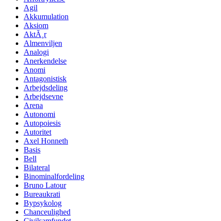
Agil
Akkumulation
Aksiom
AktÃ¸r
Almenviljen
Analogi
Anerkendelse
Anomi
Antagonistisk
Arbejdsdeling
Arbejdsevne
Arena
Autonomi
Autopoiesis
Autoritet
Axel Honneth
Basis
Bell
Bilateral
Binominalfordeling
Bruno Latour
Bureaukrati
Bypsykolog
Chanceulighed
Civilsamfundet