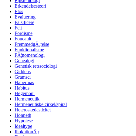
Epistemologi
Erkendelsesteori
Etos
Evaluering
Falsificere
Felt
Fordisme
Foucault
FremmedgÃ¸relse
Funktionalisme
FÃ¦nomenologi
Genealogi
Genetisk retssociologi
Giddens
Gramsci
Habermas
Habitus
Hegemoni
Hermeneutik
Hermeneutiske cirkel/spiral
Heteroskedasticitet
Honneth
Hypotese
Idealtype
IllokutionÃ¦r