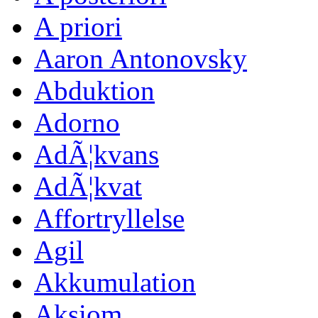
A priori
Aaron Antonovsky
Abduktion
Adorno
AdÃ¦kvans
AdÃ¦kvat
Affortryllelse
Agil
Akkumulation
Aksiom