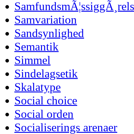
SamfundsmÃ¦ssiggÃ¸rels
Samvariation
Sandsynlighed
Semantik
Simmel
Sindelagsetik
Skalatype
Social choice
Social orden
Socialiserings arenaer