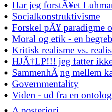
Har jeg forstÃ¥et Luhma
Socialkonstruktivisme
Forskel pÃ¥ paradigme o
Moral og etik - en begreb
Kritisk realisme vs. reali
HJÃ†LP!!! jeg fatter ikke
SammenhÃ¦ng mellem kap
Governmentality
Viden - ud fra en ontolo
A posteriori