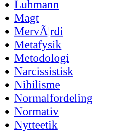
Luhmann
Magt
MervÃ¦rdi
Metafysik
Metodologi
Narcissistisk
Nihilisme
Normalfordeling
Normativ
Nytteetik