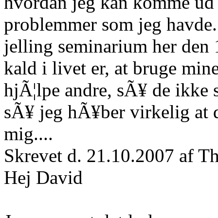
hvordan jeg kan komme ud 
problemmer som jeg havde. d
jelling seminarium her den 
kald i livet er, at bruge min
hjÃ¦lpe andre, sÃ¥ de ikke
sÃ¥ jeg hÃ¥ber virkelig at 
mig....
Skrevet d. 21.10.2007 af 
Hej David