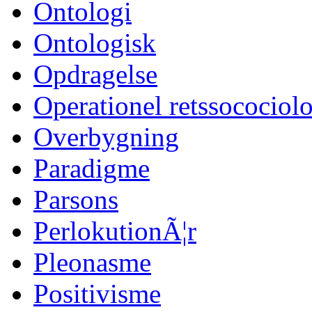
Ontologi
Ontologisk
Opdragelse
Operationel retssocociol
Overbygning
Paradigme
Parsons
PerlokutionÃ¦r
Pleonasme
Positivisme