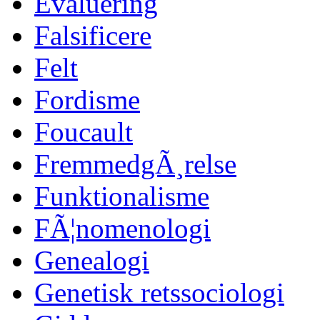
Evaluering
Falsificere
Felt
Fordisme
Foucault
FremmedgÃ¸relse
Funktionalisme
FÃ¦nomenologi
Genealogi
Genetisk retssociologi