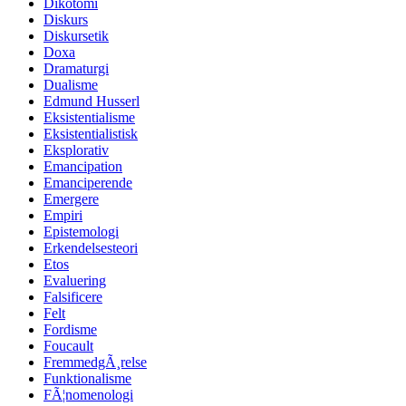
Dikotomi
Diskurs
Diskursetik
Doxa
Dramaturgi
Dualisme
Edmund Husserl
Eksistentialisme
Eksistentialistisk
Eksplorativ
Emancipation
Emanciperende
Emergere
Empiri
Epistemologi
Erkendelsesteori
Etos
Evaluering
Falsificere
Felt
Fordisme
Foucault
FremmedgÃ¸relse
Funktionalisme
FÃ¦nomenologi