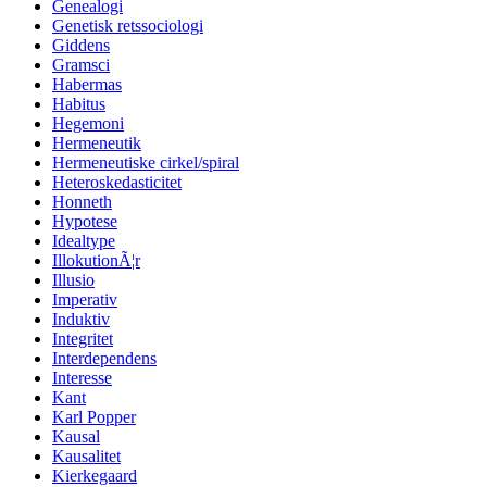
Genealogi
Genetisk retssociologi
Giddens
Gramsci
Habermas
Habitus
Hegemoni
Hermeneutik
Hermeneutiske cirkel/spiral
Heteroskedasticitet
Honneth
Hypotese
Idealtype
IllokutionÃ¦r
Illusio
Imperativ
Induktiv
Integritet
Interdependens
Interesse
Kant
Karl Popper
Kausal
Kausalitet
Kierkegaard