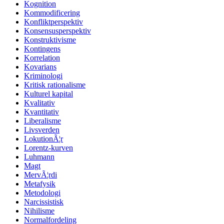
Kognition
Kommodificering
Konfliktperspektiv
Konsensusperspektiv
Konstruktivisme
Kontingens
Korrelation
Kovarians
Kriminologi
Kritisk rationalisme
Kulturel kapital
Kvalitativ
Kvantitativ
Liberalisme
Livsverden
LokutionÃ¦r
Lorentz-kurven
Luhmann
Magt
MervÃ¦rdi
Metafysik
Metodologi
Narcissistisk
Nihilisme
Normalfordeling