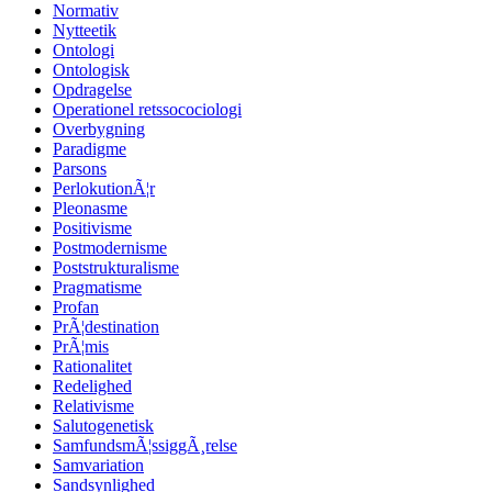
Normativ
Nytteetik
Ontologi
Ontologisk
Opdragelse
Operationel retssocociologi
Overbygning
Paradigme
Parsons
PerlokutionÃ¦r
Pleonasme
Positivisme
Postmodernisme
Poststrukturalisme
Pragmatisme
Profan
PrÃ¦destination
PrÃ¦mis
Rationalitet
Redelighed
Relativisme
Salutogenetisk
SamfundsmÃ¦ssiggÃ¸relse
Samvariation
Sandsynlighed