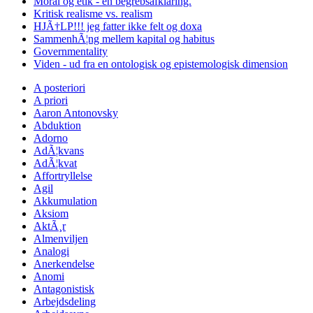
Moral og etik - en begrebsafklaring.
Kritisk realisme vs. realism
HJÃ†LP!!! jeg fatter ikke felt og doxa
SammenhÃ¦ng mellem kapital og habitus
Governmentality
Viden - ud fra en ontologisk og epistemologisk dimension
A posteriori
A priori
Aaron Antonovsky
Abduktion
Adorno
AdÃ¦kvans
AdÃ¦kvat
Affortryllelse
Agil
Akkumulation
Aksiom
AktÃ¸r
Almenviljen
Analogi
Anerkendelse
Anomi
Antagonistisk
Arbejdsdeling