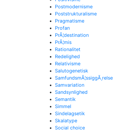
Postmodernisme
Poststrukturalisme
Pragmatisme
Profan
PrÃ¦destination
PrÃ¦mis
Rationalitet
Redelighed
Relativisme
Salutogenetisk
SamfundsmÃ¦ssiggÃ¸relse
Samvariation
Sandsynlighed
Semantik
Simmel
Sindelagsetik
Skalatype
Social choice