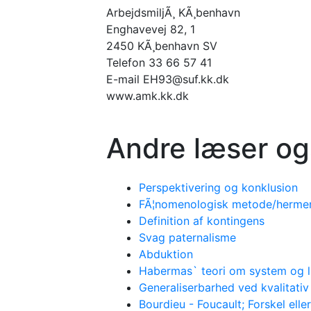
ArbejdsmiljÃ¸ KÃ¸benhavn
Enghavevej 82, 1
2450 KÃ¸benhavn SV
Telefon 33 66 57 41
E-mail EH93@suf.kk.dk
www.amk.kk.dk
Andre læser og
Perspektivering og konklusion
FÃ¦nomenologisk metode/hermene
Definition af kontingens
Svag paternalisme
Abduktion
Habermas` teori om system og l
Generaliserbarhed ved kvalitati
Bourdieu - Foucault; Forskel eller