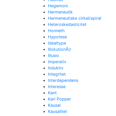
Hegemoni
Hermeneutik
Hermeneutiske cirkel/spiral
Heteroskedasticitet
Honneth
Hypotese
Idealtype
IllokutionÃ¦r
Illusio
Imperativ
Induktiv
Integritet
Interdependens
Interesse
Kant
Karl Popper
Kausal
Kausalitet