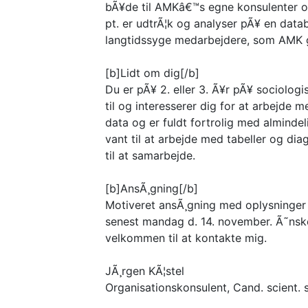
bÃ¥de til AMKâ€™s egne konsulenter og
pt. er udtrÃ¦k og analyser pÃ¥ en dat
langtidssyge medarbejdere, som AMK g
[b]Lidt om dig[/b]
Du er pÃ¥ 2. eller 3. Ã¥r pÃ¥ sociologis
til og interesserer dig for at arbejde 
data og er fuldt fortrolig med alminde
vant til at arbejde med tabeller og di
til at samarbejde.
[b]AnsÃ¸gning[/b]
Motiveret ansÃ¸gning med oplysninger
senest mandag d. 14. november. Ã˜nsker
velkommen til at kontakte mig.
JÃ¸rgen KÃ¦stel
Organisationskonsulent, Cand. scient. 