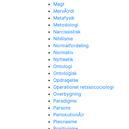
Magt
MervÃ¦rdi
Metafysik
Metodologi
Narcissistisk
Nihilisme
Normalfordeling
Normativ
Nytteetik
Ontologi
Ontologisk
Opdragelse
Operationel retssocociologi
Overbygning
Paradigme
Parsons
PerlokutionÃ¦r
Pleonasme
Positivisme