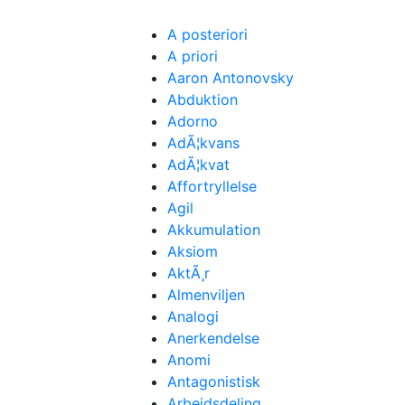
A posteriori
A priori
Aaron Antonovsky
Abduktion
Adorno
AdÃ¦kvans
AdÃ¦kvat
Affortryllelse
Agil
Akkumulation
Aksiom
AktÃ¸r
Almenviljen
Analogi
Anerkendelse
Anomi
Antagonistisk
Arbejdsdeling