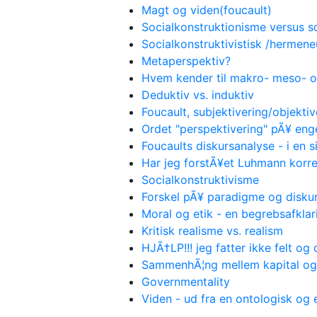
Magt og viden(foucault)
Socialkonstruktionisme versus s
Socialkonstruktivistisk /hermene
Metaperspektiv?
Hvem kender til makro- meso- 
Deduktiv vs. induktiv
Foucault, subjektivering/objektiv
Ordet "perspektivering" pÃ¥ eng
Foucaults diskursanalyse - i en 
Har jeg forstÃ¥et Luhmann korre
Socialkonstruktivisme
Forskel pÃ¥ paradigme og disku
Moral og etik - en begrebsafklar
Kritisk realisme vs. realism
HJÃ†LP!!! jeg fatter ikke felt og
SammenhÃ¦ng mellem kapital og
Governmentality
Viden - ud fra en ontologisk og