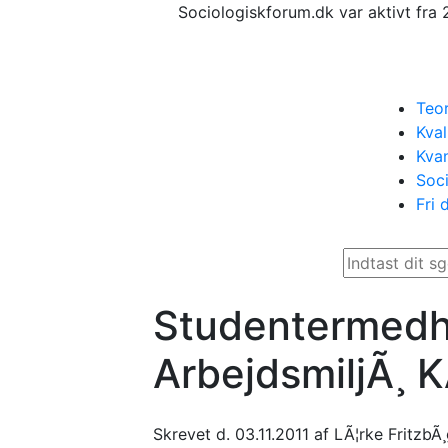
Sociologiskforum.dk var aktivt fra 
Teor
Kval
Kvan
Soci
Fri 
StudentermedhjÃ
ArbejdsmiljÃ¸ 
Skrevet d. 03.11.2011 af LÃ¦rke FritzbÃ