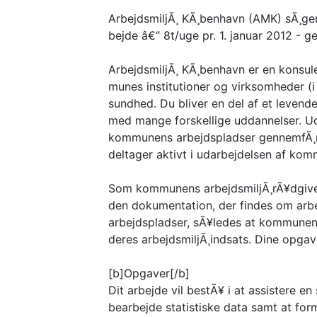
ArbejdsmiljÃ¸ KÃ¸benhavn (AMK) sÃ¸ger
bejde â€“ 8t/uge pr. 1. januar 2012 - ge
ArbejdsmiljÃ¸ KÃ¸benhavn er en konsu
munes institutioner og virksomheder (i 
sundhed. Du bliver en del af et levende
med mange forskellige uddannelser. U
kommunens arbejdspladser gennemfÃ¸rer
deltager aktivt i udarbejdelsen af ko
Som kommunens arbejdsmiljÃ¸rÃ¥dgiver
den dokumentation, der findes om ar
arbejdspladser, sÃ¥ledes at kommunens
deres arbejdsmiljÃ¸indsats. Dine opgav
[b]Opgaver[/b]
Dit arbejde vil bestÃ¥ i at assistere e
bearbejde statistiske data samt at for