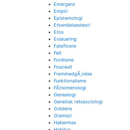
Emergere
Empiri
Epistemologi
Erkendelsesteori
Etos
Evaluering
Falsificere
Felt
Fordisme
Foucault
FremmedgÃ¸relse
Funktionalisme
FÃ¦nomenologi
Genealogi
Genetisk retssociologi
Giddens
Gramsci
Habermas
Habitus