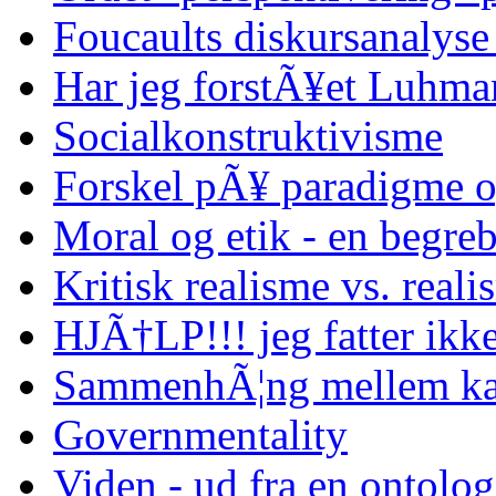
Foucaults diskursanalyse
Har jeg forstÃ¥et Luhma
Socialkonstruktivisme
Forskel pÃ¥ paradigme o
Moral og etik - en begreb
Kritisk realisme vs. reali
HJÃ†LP!!! jeg fatter ikke
SammenhÃ¦ng mellem kap
Governmentality
Viden - ud fra en ontolo