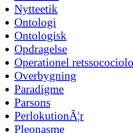
Nytteetik
Ontologi
Ontologisk
Opdragelse
Operationel retssocociol
Overbygning
Paradigme
Parsons
PerlokutionÃ¦r
Pleonasme