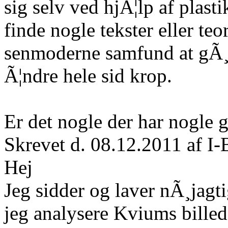
sig selv ved hjÃ¦lp af plast
finde nogle tekster eller te
senmoderne samfund at gÃ¸
Ã¦ndre hele sid krop.
Er det nogle der har nogle
Skrevet d. 08.12.2011 af I-
Hej
Jeg sidder og laver nÃ¸jagt
jeg analysere Kviums billede