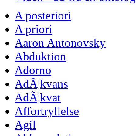
A posteriori
A priori
Aaron Antonovsky
Abduktion
Adorno
AdÃ¦kvans
AdÃ¦kvat
Affortryllelse
Agil