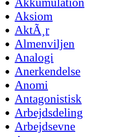
Akkumulation
Aksiom
AktÃ¸r
Almenviljen
Analogi
Anerkendelse
Anomi
Antagonistisk
Arbejdsdeling
Arbejdsevne