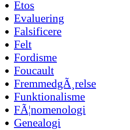
Etos
Evaluering
Falsificere
Felt
Fordisme
Foucault
FremmedgÃ¸relse
Funktionalisme
FÃ¦nomenologi
Genealogi