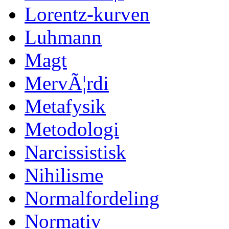
Lorentz-kurven
Luhmann
Magt
MervÃ¦rdi
Metafysik
Metodologi
Narcissistisk
Nihilisme
Normalfordeling
Normativ