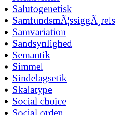
Salutogenetisk
SamfundsmÃ¦ssiggÃ¸rels
Samvariation
Sandsynlighed
Semantik
Simmel
Sindelagsetik
Skalatype
Social choice
Social orden