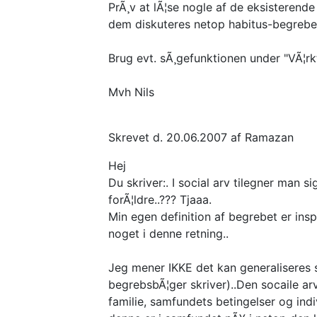
PrÃ¸v at lÃ¦se nogle af de eksisterend
dem diskuteres netop habitus-begrebe
Brug evt. sÃ¸gefunktionen under "VÃ¦rkt
Mvh Nils
Skrevet d. 20.06.2007 af Ramazan
Hej
Du skriver:. I social arv tilegner man s
forÃ¦ldre..??? Tjaaa.
Min egen definition af begrebet er insp
noget i denne retning..
Jeg mener IKKE det kan generaliseres so
begrebsbÃ¦ger skriver)..Den socaile ar
familie, samfundets betingelser og in