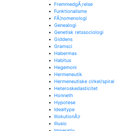
FremmedgÃ¸relse
Funktionalisme
FÃ¦nomenologi
Genealogi
Genetisk retssociologi
Giddens
Gramsci
Habermas
Habitus
Hegemoni
Hermeneutik
Hermeneutiske cirkel/spiral
Heteroskedasticitet
Honneth
Hypotese
Idealtype
IllokutionÃ¦r
Illusio
Imperativ