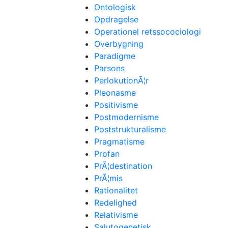
Ontologisk
Opdragelse
Operationel retssocociologi
Overbygning
Paradigme
Parsons
PerlokutionÃ¦r
Pleonasme
Positivisme
Postmodernisme
Poststrukturalisme
Pragmatisme
Profan
PrÃ¦destination
PrÃ¦mis
Rationalitet
Redelighed
Relativisme
Salutogenetisk