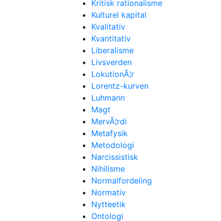
Kritisk rationalisme
Kulturel kapital
Kvalitativ
Kvantitativ
Liberalisme
Livsverden
LokutionÃ¦r
Lorentz-kurven
Luhmann
Magt
MervÃ¦rdi
Metafysik
Metodologi
Narcissistisk
Nihilisme
Normalfordeling
Normativ
Nytteetik
Ontologi