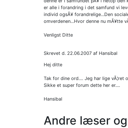
denne er i samfundet pÃ¥ i netop den k
er alle i forandring i det samfund vi le
individ ogsÃ¥ forandrelige...Den socia
omverdenen...Hvor denne nu mÃ¥tte vÃ¦r
Venligst Ditte
Skrevet d. 22.06.2007 af Hansibal
Hej ditte
Tak for dine ord.... Jeg har lige vÃ¦ret
Sikke et super forum dette her er....
Hansibal
Andre læser og