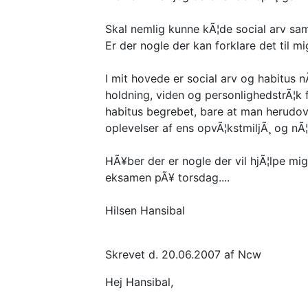
Skal nemlig kunne kÃ¦de social arv sa
Er der nogle der kan forklare det til 
I mit hovede er social arv og habitus n
holdning, viden og personlighedstrÃ¦k f
habitus begrebet, bare at man herudov
oplevelser af ens opvÃ¦kstmiljÃ¸ og nÃ¦
HÃ¥ber der er nogle der vil hjÃ¦lpe mig,
eksamen pÃ¥ torsdag....
Hilsen Hansibal
Skrevet d. 20.06.2007 af Ncw
Hej Hansibal,