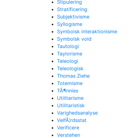
Stipulering
Stratificering
Subjektivisme
Syllogisme
Symbolsk interaktionisme
Symbolsk vold
Tautologi
Taylorisme
Teleologi
Teleologisk
Thomas Ziehe
Totemisme
TÃ¶nnies
Utilitarisme
Utilitaristisk
Varighedsanalyse
VelfÃ¦rdsstat
Verificere
Verstehen