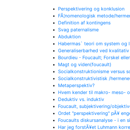
Perspektivering og konklusion
FÃ¦nomenologisk metode/hermene
Definition af kontingens
Svag paternalisme
Abduktion
Habermas` teori om system og l
Generaliserbarhed ved kvalitati
Bourdieu - Foucault; Forskel eller
Magt og viden(foucault)
Socialkonstruktionisme versus s
Socialkonstruktivistisk /hermene
Metaperspektiv?
Hvem kender til makro- meso- 
Deduktiv vs. induktiv
Foucault, subjektivering/objektiv
Ordet "perspektivering" pÃ¥ eng
Foucaults diskursanalyse - i en 
Har jeg forstÃ¥et Luhmann korre