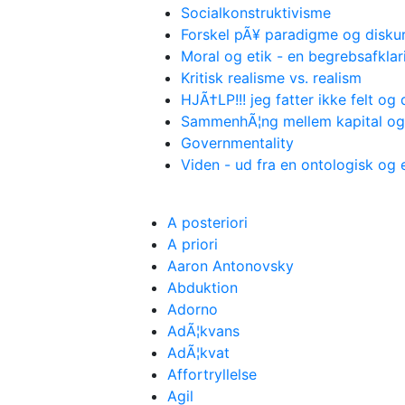
Socialkonstruktivisme
Forskel pÃ¥ paradigme og disku
Moral og etik - en begrebsafklar
Kritisk realisme vs. realism
HJÃ†LP!!! jeg fatter ikke felt og
SammenhÃ¦ng mellem kapital og
Governmentality
Viden - ud fra en ontologisk og
A posteriori
A priori
Aaron Antonovsky
Abduktion
Adorno
AdÃ¦kvans
AdÃ¦kvat
Affortryllelse
Agil