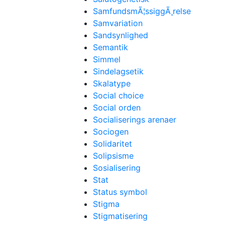
SamfundsmÃ¦ssiggÃ¸relse
Samvariation
Sandsynlighed
Semantik
Simmel
Sindelagsetik
Skalatype
Social choice
Social orden
Socialiserings arenaer
Sociogen
Solidaritet
Solipsisme
Sosialisering
Stat
Status symbol
Stigma
Stigmatisering