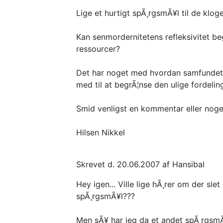
Lige et hurtigt spÃ¸rgsmÃ¥l til de klog
Kan senmordernitetens refleksivitet be
ressourcer?
Det har noget med hvordan samfundets
med til at begrÃ¦nse den ulige fordelin
Smid venligst en kommentar eller noget
Hilsen Nikkel
Skrevet d. 20.06.2007 af Hansibal
Hey igen... Ville lige hÃ¸rer om der sle
spÃ¸rgsmÃ¥l???
Men sÃ¥ har jeg da et andet spÃ¸rgsmÃ¥