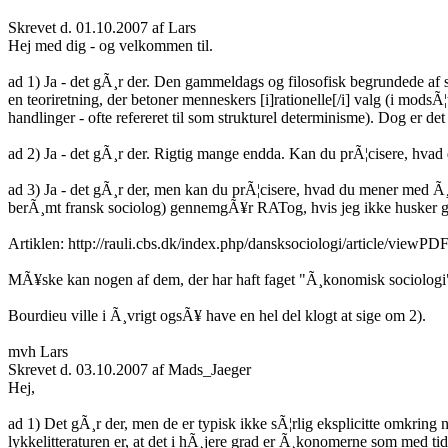
Skrevet d. 01.10.2007 af Lars
Hej med dig - og velkommen til.
ad 1) Ja - det gÃ¸r der. Den gammeldags og filosofisk begrundede af sl
en teoriretning, der betoner menneskers [i]rationelle[/i] valg (i modsÃ
handlinger - ofte refereret til som strukturel determinisme). Dog er d
ad 2) Ja - det gÃ¸r der. Rigtig mange endda. Kan du prÃ¦cisere, hva
ad 3) Ja - det gÃ¸r der, men kan du prÃ¦cisere, hvad du mener med Ã¸k
berÃ¸mt fransk sociolog) gennemgÃ¥r RATog, hvis jeg ikke husker gal
Artiklen: http://rauli.cbs.dk/index.php/dansksociologi/article/viewPDF
MÃ¥ske kan nogen af dem, der har haft faget "Ã¸konomisk sociologi
Bourdieu ville i Ã¸vrigt ogsÃ¥ have en hel del klogt at sige om 2).
mvh Lars
Skrevet d. 03.10.2007 af Mads_Jaeger
Hej,
ad 1) Det gÃ¸r der, men de er typisk ikke sÃ¦rlig eksplicitte omkring
lykkelitteraturen er, at det i hÃ¸jere grad er Ã¸konomerne som med tid