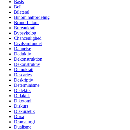
Basis
Bell
Bilateral
Binominalfordeling
Bruno Latour
Bureaukrati
Bypsykolog
Chanceulighed
Civilsamfundet
Dannelse
Deduktiv
Dekonstruktion
Dekonstruktiv
Demokrati
Descartes
Deskriptiv
Determinisme
Dialektik
Didaktik
Dikotomi
Diskurs
Diskursetik
Doxa
Dramaturgi
Dualisme