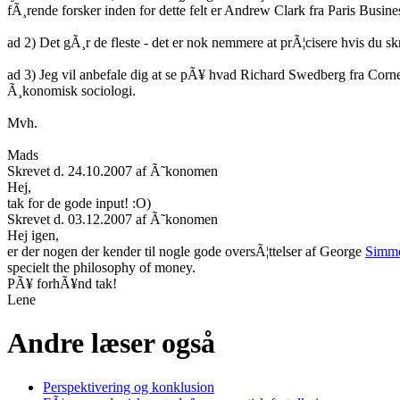
fÃ¸rende forsker inden for dette felt er Andrew Clark fra Paris Busin
ad 2) Det gÃ¸r de fleste - det er nok nemmere at prÃ¦cisere hvis du sk
ad 3) Jeg vil anbefale dig at se pÃ¥ hvad Richard Swedberg fra Corne
Ã¸konomisk sociologi.
Mvh.
Mads
Skrevet d. 24.10.2007 af Ã˜konomen
Hej,
tak for de gode input! :O)
Skrevet d. 03.12.2007 af Ã˜konomen
Hej igen,
er der nogen der kender til nogle gode oversÃ¦ttelser af George
Simm
specielt the philosophy of money.
PÃ¥ forhÃ¥nd tak!
Lene
Andre læser også
Perspektivering og konklusion