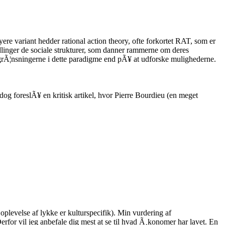
ere variant hedder rational action theory, ofte forkortet RAT, som er
andlinger de sociale strukturer, som danner rammerne om deres
 begrÃ¦nsningerne i dette paradigme end pÃ¥ at udforske mulighederne.
dog foreslÃ¥ en kritisk artikel, hvor Pierre Bourdieu (en meget
oplevelse af lykke er kulturspecifik). Min vurdering af
erfor vil jeg anbefale dig mest at se til hvad Ã¸konomer har lavet. En