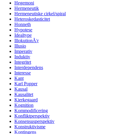
Hegemoni
Hermeneutik
Hermeneutiske cirkel/spiral
Heteroskedasticitet
Honneth
Hypotese
Idealtype
IllokutionÃ¦r
Illusio
Imperativ
Induktiv
Integritet
Interdependens
Interesse
Kant
Karl Popper
Kausal
Kausalitet
Kierkegaard
Kognition
Kommodificering
Konfliktperspektiv
Konsensusperspektiv
Konstruktivisme
Kontingens