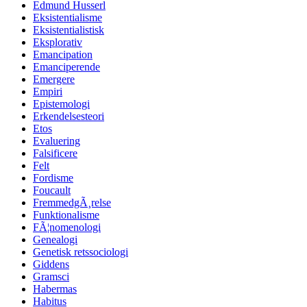
Edmund Husserl
Eksistentialisme
Eksistentialistisk
Eksplorativ
Emancipation
Emanciperende
Emergere
Empiri
Epistemologi
Erkendelsesteori
Etos
Evaluering
Falsificere
Felt
Fordisme
Foucault
FremmedgÃ¸relse
Funktionalisme
FÃ¦nomenologi
Genealogi
Genetisk retssociologi
Giddens
Gramsci
Habermas
Habitus