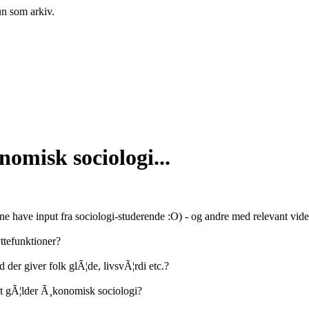
un som arkiv.
omisk sociologi...
ne have input fra sociologi-studerende :O) - og andre med relevant vide
ttefunktioner?
d der giver folk glÃ¦de, livsvÃ¦rdi etc.?
t gÃ¦lder Ã¸konomisk sociologi?