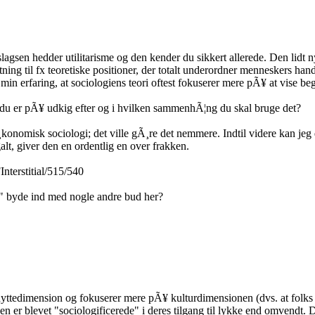
agsen hedder utilitarisme og den kender du sikkert allerede. Den lidt ny
¦tning til fx teoretiske positioner, der totalt underordner menneskers h
et min erfaring, at sociologiens teori oftest fokuserer mere pÃ¥ at vise
d du er pÃ¥ udkig efter og i hvilken sammenhÃ¦ng du skal bruge det?
onomisk sociologi; det ville gÃ¸re det nemmere. Indtil videre kan jeg 
t, giver den en ordentlig en over frakken.
Interstitial/515/540
" byde ind med nogle andre bud her?
 nyttedimension og fokuserer mere pÃ¥ kulturdimensionen (dvs. at folks 
en er blevet "sociologificerede" i deres tilgang til lykke end omvendt. D