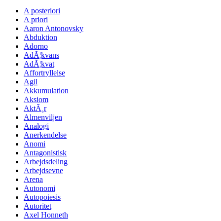
A posteriori
A priori
Aaron Antonovsky
Abduktion
Adorno
AdÃ¦kvans
AdÃ¦kvat
Affortryllelse
Agil
Akkumulation
Aksiom
AktÃ¸r
Almenviljen
Analogi
Anerkendelse
Anomi
Antagonistisk
Arbejdsdeling
Arbejdsevne
Arena
Autonomi
Autopoiesis
Autoritet
Axel Honneth