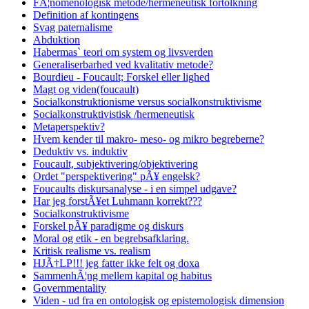
FÃ¦nomenologisk metode/hermeneutisk fortolkning
Definition af kontingens
Svag paternalisme
Abduktion
Habermas` teori om system og livsverden
Generaliserbarhed ved kvalitativ metode?
Bourdieu - Foucault; Forskel eller lighed
Magt og viden(foucault)
Socialkonstruktionisme versus socialkonstruktivisme
Socialkonstruktivistisk /hermeneutisk
Metaperspektiv?
Hvem kender til makro- meso- og mikro begreberne?
Deduktiv vs. induktiv
Foucault, subjektivering/objektivering
Ordet "perspektivering" pÃ¥ engelsk?
Foucaults diskursanalyse - i en simpel udgave?
Har jeg forstÃ¥et Luhmann korrekt???
Socialkonstruktivisme
Forskel pÃ¥ paradigme og diskurs
Moral og etik - en begrebsafklaring.
Kritisk realisme vs. realism
HJÃ†LP!!! jeg fatter ikke felt og doxa
SammenhÃ¦ng mellem kapital og habitus
Governmentality
Viden - ud fra en ontologisk og epistemologisk dimension