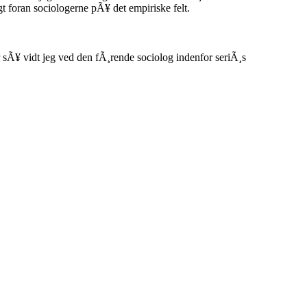
t foran sociologerne pÃ¥ det empiriske felt.
r sÃ¥ vidt jeg ved den fÃ¸rende sociolog indenfor seriÃ¸s