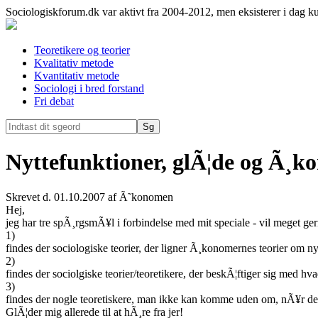
Sociologiskforum.dk var aktivt fra 2004-2012, men eksisterer i dag k
Teoretikere og teorier
Kvalitativ metode
Kvantitativ metode
Sociologi i bred forstand
Fri debat
Nyttefunktioner, glÃ¦de og Ã¸kon
Skrevet d. 01.10.2007 af Ã˜konomen
Hej,
jeg har tre spÃ¸rgsmÃ¥l i forbindelse med mit speciale - vil meget ger
1)
findes der sociologiske teorier, der ligner Ã¸konomernes teorier om ny
2)
findes der sociolgiske teorier/teoretikere, der beskÃ¦ftiger sig med hva
3)
findes der nogle teoretiskere, man ikke kan komme uden om, nÃ¥r de
GlÃ¦der mig allerede til at hÃ¸re fra jer!