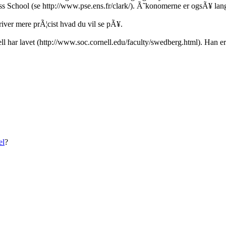
ess School (se http://www.pse.ens.fr/clark/). Ã˜konomerne er ogsÃ¥ lang
river mere prÃ¦cist hvad du vil se pÃ¥.
ll har lavet (http://www.soc.cornell.edu/faculty/swedberg.html). Han e
el
?