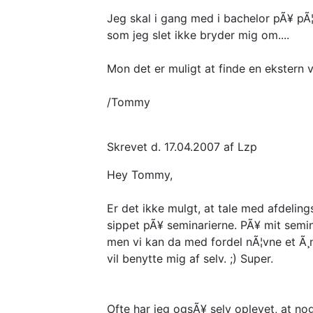
Jeg skal i gang med i bachelor pÃ¥ pÃ¦
som jeg slet ikke bryder mig om....
Mon det er muligt at finde en ekstern 
/Tommy
Skrevet d. 17.04.2007 af Lzp
Hey Tommy,
Er det ikke mulgt, at tale med afdelings
sippet pÃ¥ seminarierne. PÃ¥ mit semin
men vi kan da med fordel nÃ¦vne et Ã¸ns
vil benytte mig af selv. ;) Super.
Ofte har jeg ogsÃ¥ selv oplevet, at no