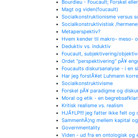
Bourdieu - Foucault; Forskel eller
Magt og viden(foucault)
Socialkonstruktionisme versus s
Socialkonstruktivistisk /hermene
Metaperspektiv?
Hvem kender til makro- meso- 
Deduktiv vs. induktiv
Foucault, subjektivering/objektiv
Ordet "perspektivering" pÃ¥ eng
Foucaults diskursanalyse - i en 
Har jeg forstÃ¥et Luhmann korre
Socialkonstruktivisme
Forskel pÃ¥ paradigme og disku
Moral og etik - en begrebsafklar
Kritisk realisme vs. realism
HJÃ†LP!!! jeg fatter ikke felt og
SammenhÃ¦ng mellem kapital og
Governmentality
Viden - ud fra en ontologisk og