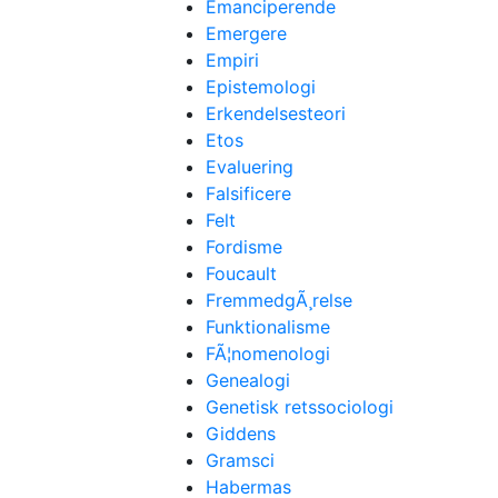
Emanciperende
Emergere
Empiri
Epistemologi
Erkendelsesteori
Etos
Evaluering
Falsificere
Felt
Fordisme
Foucault
FremmedgÃ¸relse
Funktionalisme
FÃ¦nomenologi
Genealogi
Genetisk retssociologi
Giddens
Gramsci
Habermas