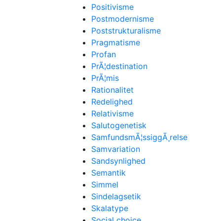
Positivisme
Postmodernisme
Poststrukturalisme
Pragmatisme
Profan
PrÃ¦destination
PrÃ¦mis
Rationalitet
Redelighed
Relativisme
Salutogenetisk
SamfundsmÃ¦ssiggÃ¸relse
Samvariation
Sandsynlighed
Semantik
Simmel
Sindelagsetik
Skalatype
Social choice