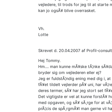
vejledere, til trods for jeg til at sta
kan jo ogsÃ¥ blive overrasket.
Vh.
Lotte
Skrevet d. 20.04.2007 af Profil-consult
Hej Tommy.
Hm.... man kunne mÃ¥ske tÃ¦nke sÃ¥dan
bryder sig om vejlederen eller ej?
Jeg er fuldstÃ¦ndig ening med dig i, at 
fÃ¥et tildelt vejlerder pÃ¥ uni, har vÃ¦r
deres termer, sÃ¥ har jeg stort set fÃ¥e
Det vigtigste er vel at kunne forstÃ¥ hv
med opgaven, og sÃ¥ sÃ¸rge for at vÃ¦re
prÃ¦cis de spÃ¸rgmÃ¥l man gerne vil h