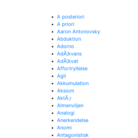
A posteriori
A priori
Aaron Antonovsky
Abduktion
Adorno
AdÃ¦kvans
AdÃ¦kvat
Affortryllelse
Agil
Akkumulation
Aksiom
AktÃ¸r
Almenviljen
Analogi
Anerkendelse
Anomi
Antagonistisk