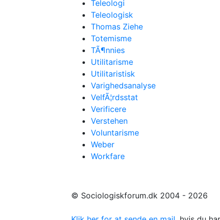
Teleologi
Teleologisk
Thomas Ziehe
Totemisme
TÃ¶nnies
Utilitarisme
Utilitaristisk
Varighedsanalyse
VelfÃ¦rdsstat
Verificere
Verstehen
Voluntarisme
Weber
Workfare
© Sociologiskforum.dk 2004 - 2026
Klik her for at sende en mail
, hvis du h