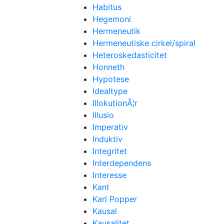
Habitus
Hegemoni
Hermeneutik
Hermeneutiske cirkel/spiral
Heteroskedasticitet
Honneth
Hypotese
Idealtype
IllokutionÃ¦r
Illusio
Imperativ
Induktiv
Integritet
Interdependens
Interesse
Kant
Karl Popper
Kausal
Kausalitet