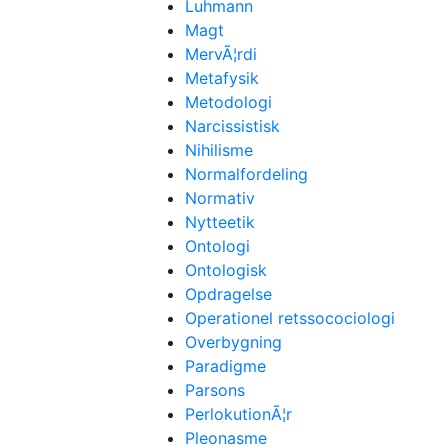
Luhmann
Magt
MervÃ¦rdi
Metafysik
Metodologi
Narcissistisk
Nihilisme
Normalfordeling
Normativ
Nytteetik
Ontologi
Ontologisk
Opdragelse
Operationel retssocociologi
Overbygning
Paradigme
Parsons
PerlokutionÃ¦r
Pleonasme