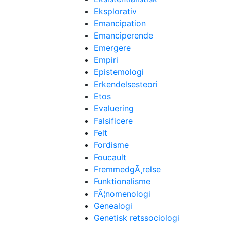
Eksplorativ
Emancipation
Emanciperende
Emergere
Empiri
Epistemologi
Erkendelsesteori
Etos
Evaluering
Falsificere
Felt
Fordisme
Foucault
FremmedgÃ¸relse
Funktionalisme
FÃ¦nomenologi
Genealogi
Genetisk retssociologi