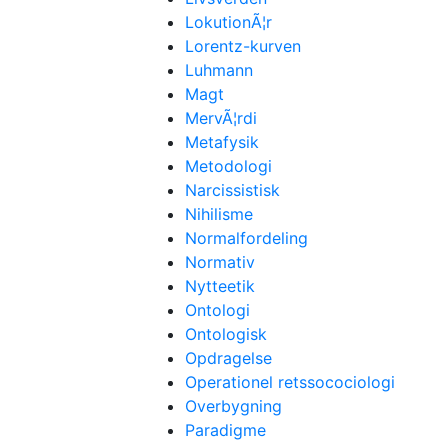
LokutionÃ¦r
Lorentz-kurven
Luhmann
Magt
MervÃ¦rdi
Metafysik
Metodologi
Narcissistisk
Nihilisme
Normalfordeling
Normativ
Nytteetik
Ontologi
Ontologisk
Opdragelse
Operationel retssocociologi
Overbygning
Paradigme