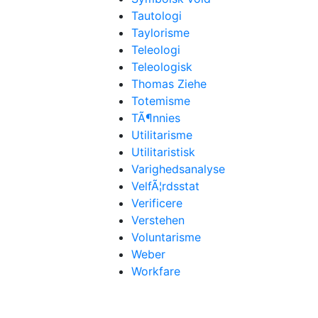
Tautologi
Taylorisme
Teleologi
Teleologisk
Thomas Ziehe
Totemisme
TÃ¶nnies
Utilitarisme
Utilitaristisk
Varighedsanalyse
VelfÃ¦rdsstat
Verificere
Verstehen
Voluntarisme
Weber
Workfare