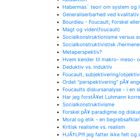
Habermas` teori om system og l
Generaliserbarhed ved kvalitati
Bourdieu - Foucault; Forskel eller
Magt og viden(foucault)
Socialkonstruktionisme versus s
Socialkonstruktivistisk /hermene
Metaperspektiv?
Hvem kender til makro- meso- 
Deduktiv vs. induktiv
Foucault, subjektivering/objektiv
Ordet "perspektivering" pÃ¥ eng
Foucaults diskursanalyse - i en 
Har jeg forstÃ¥et Luhmann korre
Socialkonstruktivisme
Forskel pÃ¥ paradigme og disku
Moral og etik - en begrebsafklar
Kritisk realisme vs. realism
HJÃ†LP!!! jeg fatter ikke felt og