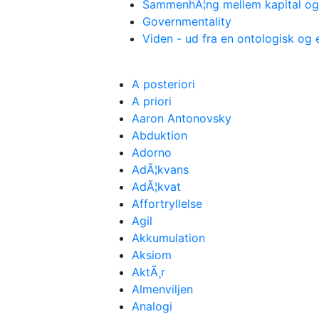
SammenhÃ¦ng mellem kapital og
Governmentality
Viden - ud fra en ontologisk og
A posteriori
A priori
Aaron Antonovsky
Abduktion
Adorno
AdÃ¦kvans
AdÃ¦kvat
Affortryllelse
Agil
Akkumulation
Aksiom
AktÃ¸r
Almenviljen
Analogi