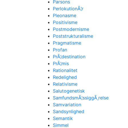
Parsons
PerlokutionÃ¦r
Pleonasme
Positivisme
Postmodernisme
Poststrukturalisme
Pragmatisme
Profan
PrÃ¦destination
PrÃ¦mis
Rationalitet
Redelighed
Relativisme
Salutogenetisk
SamfundsmÃ¦ssiggÃ¸relse
Samvariation
Sandsynlighed
Semantik
Simmel