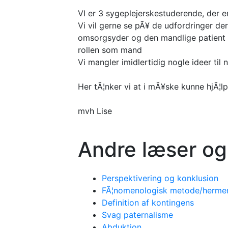
VI er 3 sygeplejerskestuderende, der er
Vi vil gerne se pÃ¥ de udfordringer der
omsorgsyder og den mandlige patient m
rollen som mand
Vi mangler imidlertidig nogle ideer til n
Her tÃ¦nker vi at i mÃ¥ske kunne hjÃ¦lp
mvh Lise
Andre læser og
Perspektivering og konklusion
FÃ¦nomenologisk metode/hermene
Definition af kontingens
Svag paternalisme
Abduktion