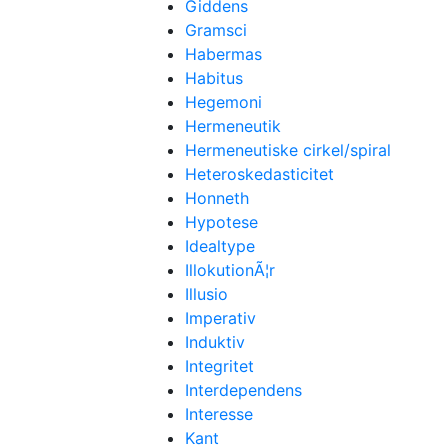
Giddens
Gramsci
Habermas
Habitus
Hegemoni
Hermeneutik
Hermeneutiske cirkel/spiral
Heteroskedasticitet
Honneth
Hypotese
Idealtype
IllokutionÃ¦r
Illusio
Imperativ
Induktiv
Integritet
Interdependens
Interesse
Kant