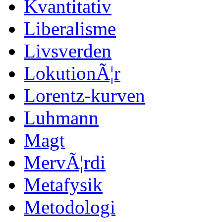
Kvantitativ
Liberalisme
Livsverden
LokutionÃ¦r
Lorentz-kurven
Luhmann
Magt
MervÃ¦rdi
Metafysik
Metodologi