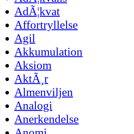
AdÃ¦kvat
Affortryllelse
Agil
Akkumulation
Aksiom
AktÃ¸r
Almenviljen
Analogi
Anerkendelse
Anomi