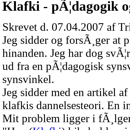
Klafki - pÃ¦dagogik o
Skrevet d. 07.04.2007 af T
Jeg sidder og forsÃ¸ger at pi
hinanden. Jeg har dog svÃ¦r
ud fra en pÃ¦dagogisk synsv
synsvinkel.
Jeg sidder med en artikel a
klafkis dannelsesteori. En i
Mit problem ligger i fÃ¸lge