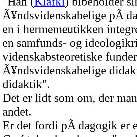
"Han (
Klafki
) bibeholder s
Ã¥ndsvidenskabelige pÃ¦da
en i hermemeutikken integr
en samfunds- og ideologikr
videnskabsteoretiske funde
Ã¥ndsvidenskabelige didakti
didaktik".
Det er lidt som om, der mang
andet.
Er det fordi pÃ¦dagogik er 