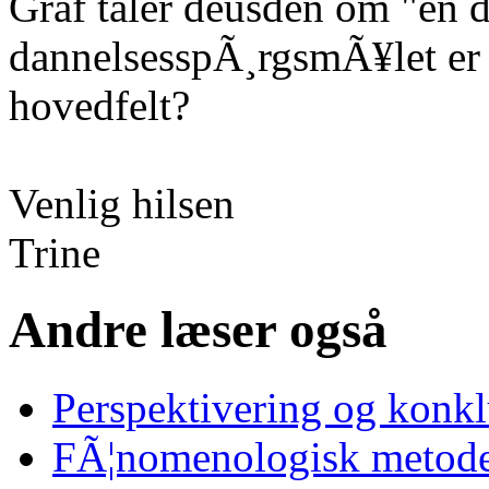
Graf taler deusden om "en d
dannelsesspÃ¸rgsmÃ¥let er
hovedfelt?
Venlig hilsen
Trine
Andre læser også
Perspektivering og konk
FÃ¦nomenologisk metode