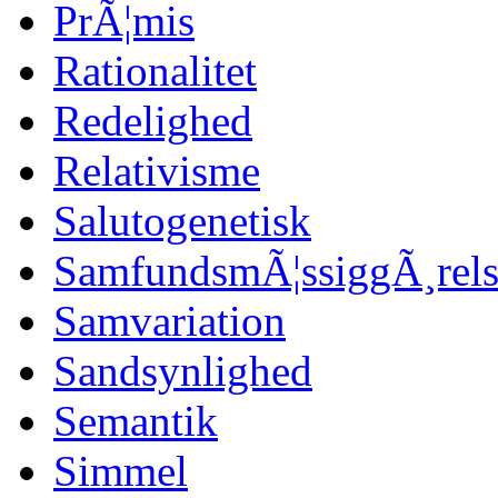
PrÃ¦mis
Rationalitet
Redelighed
Relativisme
Salutogenetisk
SamfundsmÃ¦ssiggÃ¸rels
Samvariation
Sandsynlighed
Semantik
Simmel