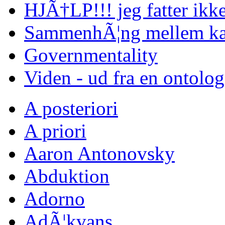
HJÃ†LP!!! jeg fatter ikke
SammenhÃ¦ng mellem kap
Governmentality
Viden - ud fra en ontolo
A posteriori
A priori
Aaron Antonovsky
Abduktion
Adorno
AdÃ¦kvans