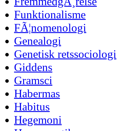
FremmedgÃ¸relse
Funktionalisme
FÃ¦nomenologi
Genealogi
Genetisk retssociologi
Giddens
Gramsci
Habermas
Habitus
Hegemoni