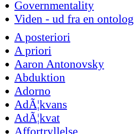
Governmentality
Viden - ud fra en ontolo
A posteriori
A priori
Aaron Antonovsky
Abduktion
Adorno
AdÃ¦kvans
AdÃ¦kvat
Affortryllelse