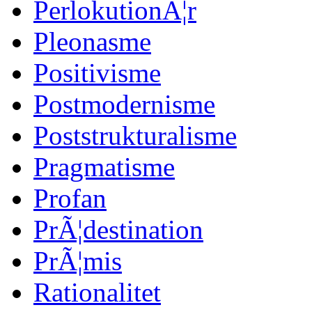
PerlokutionÃ¦r
Pleonasme
Positivisme
Postmodernisme
Poststrukturalisme
Pragmatisme
Profan
PrÃ¦destination
PrÃ¦mis
Rationalitet