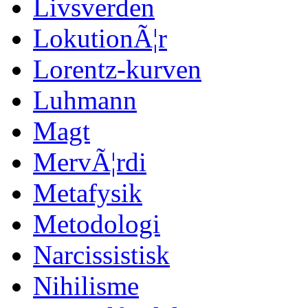
Livsverden
LokutionÃ¦r
Lorentz-kurven
Luhmann
Magt
MervÃ¦rdi
Metafysik
Metodologi
Narcissistisk
Nihilisme