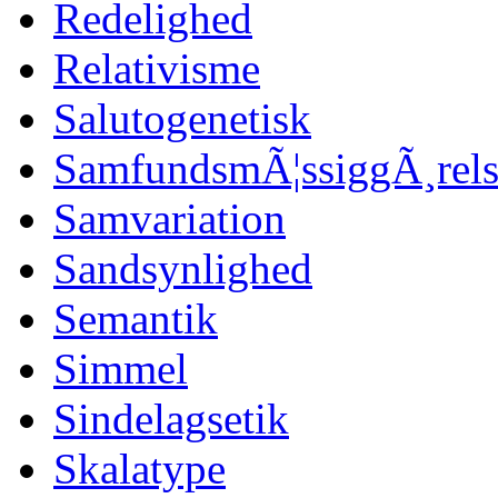
Redelighed
Relativisme
Salutogenetisk
SamfundsmÃ¦ssiggÃ¸rels
Samvariation
Sandsynlighed
Semantik
Simmel
Sindelagsetik
Skalatype