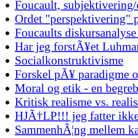
Foucault, subjektivering/
Ordet "perspektivering"
Foucaults diskursanalyse
Har jeg forstÃ¥et Luhma
Socialkonstruktivisme
Forskel pÃ¥ paradigme o
Moral og etik - en begreb
Kritisk realisme vs. reali
HJÃ†LP!!! jeg fatter ikke
SammenhÃ¦ng mellem kap