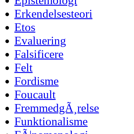
Epistemologi
Erkendelsesteori
Etos
Evaluering
Falsificere
Felt
Fordisme
Foucault
FremmedgÃ¸relse
Funktionalisme