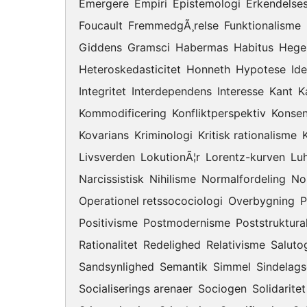
Emergere
Empiri
Epistemologi
Erkendelses
Foucault
FremmedgÃ¸relse
Funktionalisme
Giddens
Gramsci
Habermas
Habitus
Hege
Heteroskedasticitet
Honneth
Hypotese
Id
Integritet
Interdependens
Interesse
Kant
K
Kommodificering
Konfliktperspektiv
Konsen
Kovarians
Kriminologi
Kritisk rationalisme
K
Livsverden
LokutionÃ¦r
Lorentz-kurven
Lu
Narcissistisk
Nihilisme
Normalfordeling
No
Operationel retssocociologi
Overbygning
P
Positivisme
Postmodernisme
Poststruktura
Rationalitet
Redelighed
Relativisme
Saluto
Sandsynlighed
Semantik
Simmel
Sindelags
Socialiserings arenaer
Sociogen
Solidaritet