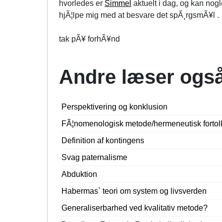
hvorledes er
Simmel
aktuelt i dag, og kan nogl
hjÃ¦lpe mig med at besvare det spÃ¸rgsmÃ¥l .
tak pÃ¥ forhÃ¥nd
Andre læser ogs
Perspektivering og konklusion
FÃ¦nomenologisk metode/hermeneutisk fortol
Definition af kontingens
Svag paternalisme
Abduktion
Habermas` teori om system og livsverden
Generaliserbarhed ved kvalitativ metode?