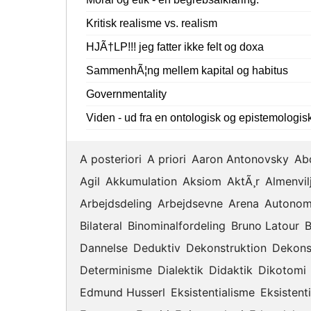
Kritisk realisme vs. realism
HJÃ†LP!!! jeg fatter ikke felt og doxa
SammenhÃ¦ng mellem kapital og habitus
Governmentality
Viden - ud fra en ontologisk og epistemologi
A posteriori
A priori
Aaron Antonovsky
Ab
Agil
Akkumulation
Aksiom
AktÃ¸r
Almenvil
Arbejdsdeling
Arbejdsevne
Arena
Autonom
Bilateral
Binominalfordeling
Bruno Latour
B
Dannelse
Deduktiv
Dekonstruktion
Dekons
Determinisme
Dialektik
Didaktik
Dikotomi
Edmund Husserl
Eksistentialisme
Eksistenti