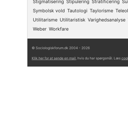
Stigmatisering
Stipulering
Stratificering
Su
Symbolsk vold
Tautologi
Taylorisme
Teleo
Utilitarisme
Utilitaristisk
Varighedsanalyse
Weber
Workfare
© Sociologiskforum.dk 2004 - 2026
Klik her for at sende en mail
, hvis du har spørgsmål. Læs
cook