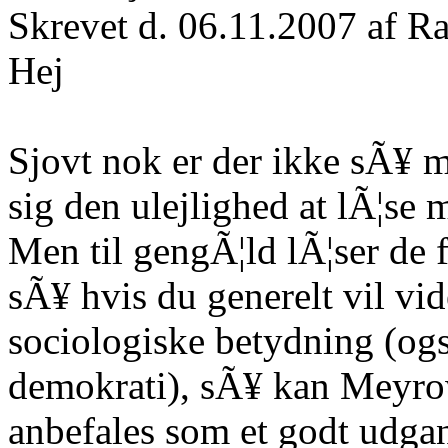
Skrevet d. 06.11.2007 af Ra
Hej
Sjovt nok er der ikke sÃ¥ m
sig den ulejlighed at lÃ¦se
Men til gengÃ¦ld lÃ¦ser de f
sÃ¥ hvis du generelt vil v
sociologiske betydning (ogs
demokrati), sÃ¥ kan Meyrow
anbefales som et godt udga