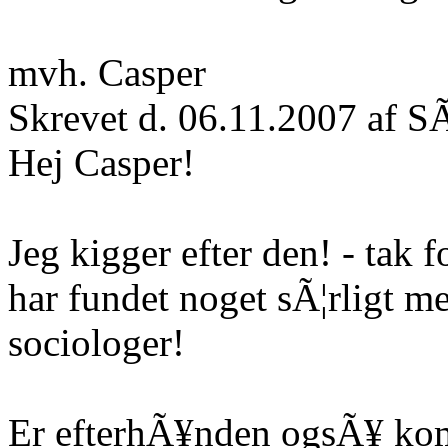
mvh. Casper
Skrevet d. 06.11.2007 af S
Hej Casper!
Jeg kigger efter den! - tak f
har fundet noget sÃ¦rligt me
sociologer!
Er efterhÃ¥nden ogsÃ¥ kom