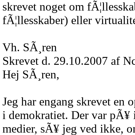
skrevet noget om fÃ¦llesska
fÃ¦llesskaber) eller virtualit
Vh. SÃ¸ren
Skrevet d. 29.10.2007 af N
Hej SÃ¸ren,
Jeg har engang skrevet en o
i demokratiet. Der var pÃ
medier, sÃ¥ jeg ved ikke, o