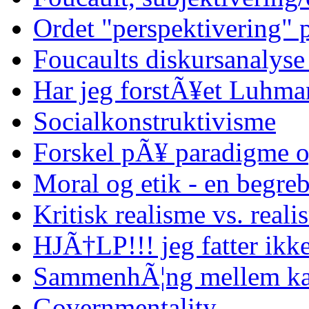
Ordet "perspektivering"
Foucaults diskursanalyse
Har jeg forstÃ¥et Luhma
Socialkonstruktivisme
Forskel pÃ¥ paradigme o
Moral og etik - en begreb
Kritisk realisme vs. reali
HJÃ†LP!!! jeg fatter ikke
SammenhÃ¦ng mellem kap
Governmentality