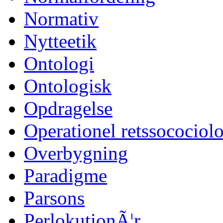
Normativ
Nytteetik
Ontologi
Ontologisk
Opdragelse
Operationel retssocociol
Overbygning
Paradigme
Parsons
PerlokutionÃ¦r