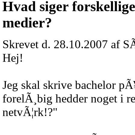
Hvad siger forskellig
medier?
Skrevet d. 28.10.2007 af S
Hej!
Jeg skal skrive bachelor pÃ¥
forelÃ¸big hedder noget i re
netvÃ¦rk!?"