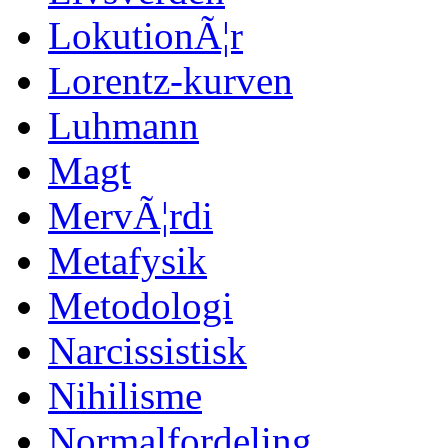
LokutionÃ¦r
Lorentz-kurven
Luhmann
Magt
MervÃ¦rdi
Metafysik
Metodologi
Narcissistisk
Nihilisme
Normalfordeling