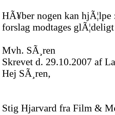
HÃ¥ber nogen kan hjÃ¦lpe :
forslag modtages glÃ¦deligt
Mvh. SÃ¸ren
Skrevet d. 29.10.2007 af La
Hej SÃ¸ren,
Stig Hjarvard fra Film & M