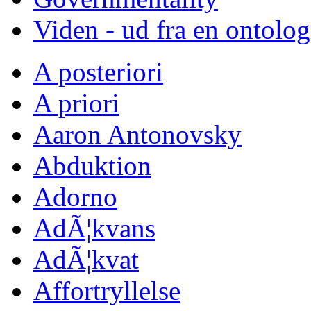
Viden - ud fra en ontolo
A posteriori
A priori
Aaron Antonovsky
Abduktion
Adorno
AdÃ¦kvans
AdÃ¦kvat
Affortryllelse