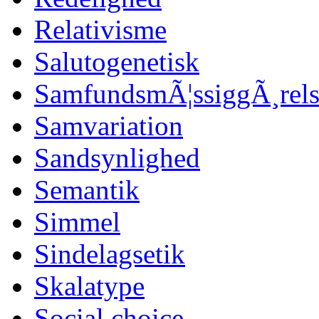
Relativisme
Salutogenetisk
SamfundsmÃ¦ssiggÃ¸rels
Samvariation
Sandsynlighed
Semantik
Simmel
Sindelagsetik
Skalatype
Social choice