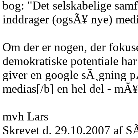
bog: "Det selskabelige samf
inddrager (ogsÃ¥ nye) medie
Om der er nogen, der fokuse
demokratiske potentiale har 
giver en google sÃ¸gning 
medias[/b] en hel del - mÃ¥
mvh Lars
Skrevet d. 29.10.2007 af S