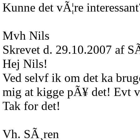
Kunne det vÃ¦re interessant
Mvh Nils
Skrevet d. 29.10.2007 af S
Hej Nils!
Ved selvf ik om det ka bru
mig at kigge pÃ¥ det! Evt v
Tak for det!
Vh. SÃ¸ren