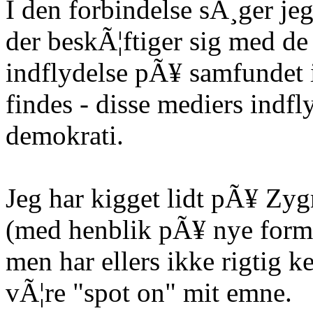
I den forbindelse sÃ¸ger jeg
der beskÃ¦ftiger sig med de
indflydelse pÃ¥ samfundet 
findes - disse mediers indf
demokrati.
Jeg har kigget lidt pÃ¥ Zy
(med henblik pÃ¥ nye former
men har ellers ikke rigtig 
vÃ¦re "spot on" mit emne.