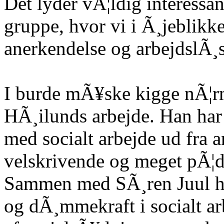
Det lyder vÃ¦ldig interessant
gruppe, hvor vi i Ã¸jeblikk
anerkendelse og arbejdslÃ¸
I burde mÃ¥ske kigge nÃ¦r
HÃ¸ilunds arbejde. Han har 
med socialt arbejde ud fra 
velskrivende og meget pÃ¦da
Sammen med SÃ¸ren Juul ha
og dÃ¸mmekraft i socialt ar