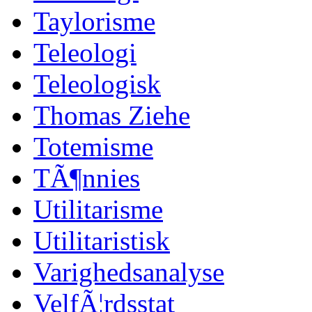
Taylorisme
Teleologi
Teleologisk
Thomas Ziehe
Totemisme
TÃ¶nnies
Utilitarisme
Utilitaristisk
Varighedsanalyse
VelfÃ¦rdsstat