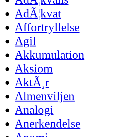
AdÃ¦kvat
Affortryllelse
Agil
Akkumulation
Aksiom
AktÃ¸r
Almenviljen
Analogi
Anerkendelse