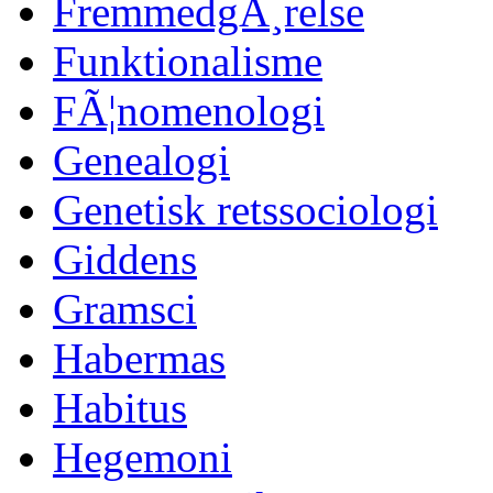
FremmedgÃ¸relse
Funktionalisme
FÃ¦nomenologi
Genealogi
Genetisk retssociologi
Giddens
Gramsci
Habermas
Habitus
Hegemoni