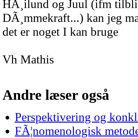
HÃ¸ilund og Juul (ifm tilbl
DÃ¸mmekraft...) kan jeg mail
det er noget I kan bruge
Vh Mathis
Andre læser også
Perspektivering og konk
FÃ¦nomenologisk metode