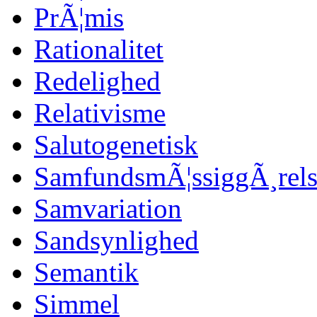
PrÃ¦mis
Rationalitet
Redelighed
Relativisme
Salutogenetisk
SamfundsmÃ¦ssiggÃ¸rels
Samvariation
Sandsynlighed
Semantik
Simmel