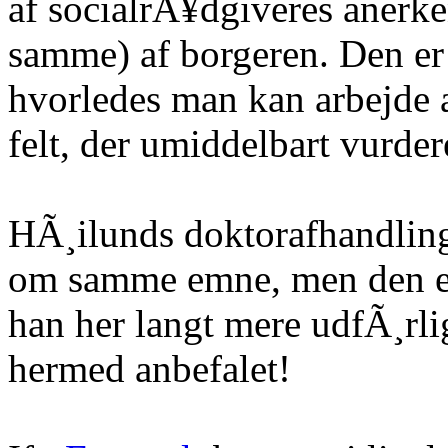
af socialrÃ¥dgiveres anerk
samme) af borgeren. Den er
hvorledes man kan arbejde a
felt, der umiddelbart vurdere
HÃ¸ilunds doktorafhandling
om samme emne, men den er 
han her langt mere udfÃ¸rlig
hermed anbefalet!