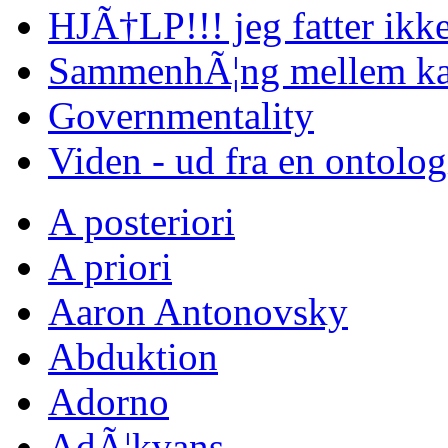
HJÃ†LP!!! jeg fatter ikke
SammenhÃ¦ng mellem kap
Governmentality
Viden - ud fra en ontolo
A posteriori
A priori
Aaron Antonovsky
Abduktion
Adorno
AdÃ¦kvans