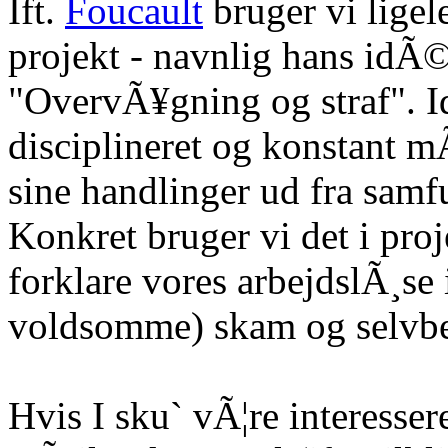
Ift.
Foucault
bruger vi ligele
projekt - navnlig hans idÃ
"OvervÃ¥gning og straf". Id
disciplineret og konstant 
sine handlinger ud fra sam
Konkret bruger vi det i proj
forklare vores arbejdslÃ¸se 
voldsomme) skam og selvbe
Hvis I sku` vÃ¦re interessere