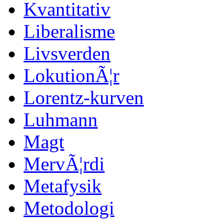
Kvantitativ
Liberalisme
Livsverden
LokutionÃ¦r
Lorentz-kurven
Luhmann
Magt
MervÃ¦rdi
Metafysik
Metodologi