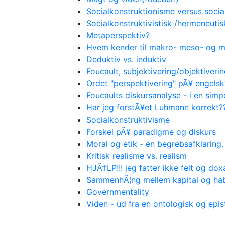
Socialkonstruktionisme versus socia
Socialkonstruktivistisk /hermeneutis
Metaperspektiv?
Hvem kender til makro- meso- og m
Deduktiv vs. induktiv
Foucault, subjektivering/objektiveri
Ordet "perspektivering" pÃ¥ engelsk
Foucaults diskursanalyse - i en sim
Har jeg forstÃ¥et Luhmann korrekt?
Socialkonstruktivisme
Forskel pÃ¥ paradigme og diskurs
Moral og etik - en begrebsafklaring.
Kritisk realisme vs. realism
HJÃ†LP!!! jeg fatter ikke felt og dox
SammenhÃ¦ng mellem kapital og hab
Governmentality
Viden - ud fra en ontologisk og epi