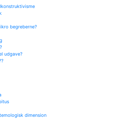
lkonstruktivisme
k
ikro begreberne?
ng
?
pel udgave?
??
a
itus
stemologisk dimension