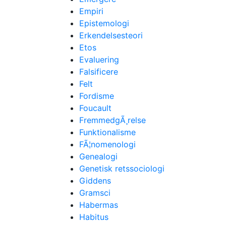
Empiri
Epistemologi
Erkendelsesteori
Etos
Evaluering
Falsificere
Felt
Fordisme
Foucault
FremmedgÃ¸relse
Funktionalisme
FÃ¦nomenologi
Genealogi
Genetisk retssociologi
Giddens
Gramsci
Habermas
Habitus