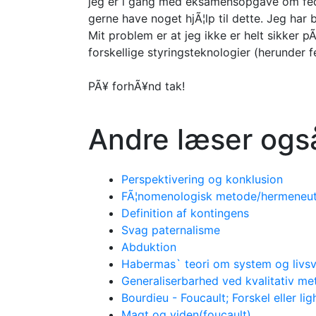
jeg er i gang med eksamensopgave om fedta
gerne have noget hjÃ¦lp til dette. Jeg har 
Mit problem er at jeg ikke er helt sikker p
forskellige styringsteknologier (herunder fe
PÃ¥ forhÃ¥nd tak!
Andre læser ogs
Perspektivering og konklusion
FÃ¦nomenologisk metode/hermeneuti
Definition af kontingens
Svag paternalisme
Abduktion
Habermas` teori om system og livs
Generaliserbarhed ved kvalitativ m
Bourdieu - Foucault; Forskel eller li
Magt og viden(foucault)