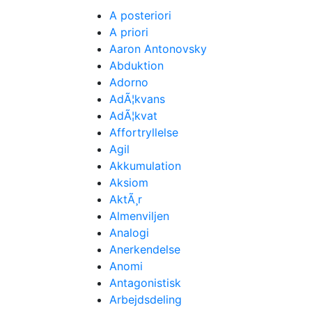
A posteriori
A priori
Aaron Antonovsky
Abduktion
Adorno
AdÃ¦kvans
AdÃ¦kvat
Affortryllelse
Agil
Akkumulation
Aksiom
AktÃ¸r
Almenviljen
Analogi
Anerkendelse
Anomi
Antagonistisk
Arbejdsdeling