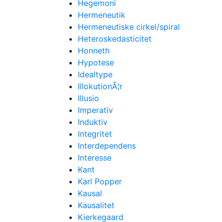
Hegemoni
Hermeneutik
Hermeneutiske cirkel/spiral
Heteroskedasticitet
Honneth
Hypotese
Idealtype
IllokutionÃ¦r
Illusio
Imperativ
Induktiv
Integritet
Interdependens
Interesse
Kant
Karl Popper
Kausal
Kausalitet
Kierkegaard