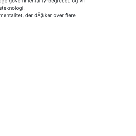
age governmentality-begrebet, og vil
steknologi.
mentalitet, der dÃ¦kker over flere