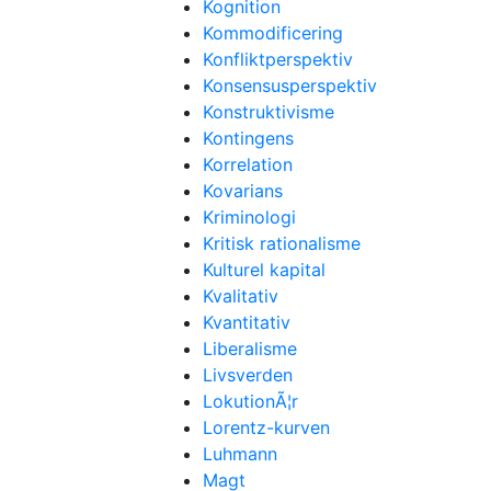
Kognition
Kommodificering
Konfliktperspektiv
Konsensusperspektiv
Konstruktivisme
Kontingens
Korrelation
Kovarians
Kriminologi
Kritisk rationalisme
Kulturel kapital
Kvalitativ
Kvantitativ
Liberalisme
Livsverden
LokutionÃ¦r
Lorentz-kurven
Luhmann
Magt