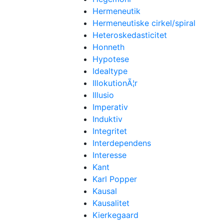
Hermeneutik
Hermeneutiske cirkel/spiral
Heteroskedasticitet
Honneth
Hypotese
Idealtype
IllokutionÃ¦r
Illusio
Imperativ
Induktiv
Integritet
Interdependens
Interesse
Kant
Karl Popper
Kausal
Kausalitet
Kierkegaard