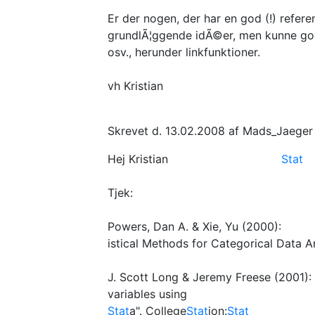
Er der nogen, der har en god (!) refer
grundlÃ¦ggende idÃ©er, men kunne godt
osv., herunder linkfunktioner.
vh Kristian
Skrevet d. 13.02.2008 af Mads_Jaeger
Hej Kristian
Stat
Tjek:
Powers, Dan A. & Xie, Yu (2000):
istical Methods for Categorical Data A
J. Scott Long & Jeremy Freese (2001):
variables using
Stat
a". College
Stat
ion:
Stat