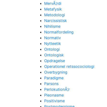
MervÃ¦rdi
Metafysik
Metodologi
Narcissistisk
Nihilisme
Normalfordeling
Normativ
Nytteetik
Ontologi
Ontologisk
Opdragelse
Operationel retssocociologi
Overbygning
Paradigme
Parsons
PerlokutionÃ¦r
Pleonasme
Positivisme
Postmodernisme