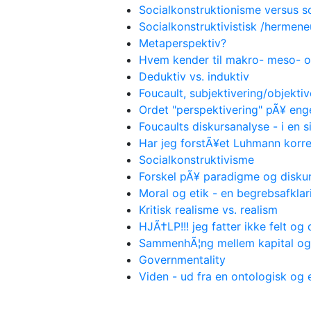
Socialkonstruktionisme versus s
Socialkonstruktivistisk /hermene
Metaperspektiv?
Hvem kender til makro- meso- 
Deduktiv vs. induktiv
Foucault, subjektivering/objektiv
Ordet "perspektivering" pÃ¥ eng
Foucaults diskursanalyse - i en 
Har jeg forstÃ¥et Luhmann korre
Socialkonstruktivisme
Forskel pÃ¥ paradigme og disku
Moral og etik - en begrebsafklar
Kritisk realisme vs. realism
HJÃ†LP!!! jeg fatter ikke felt og
SammenhÃ¦ng mellem kapital og
Governmentality
Viden - ud fra en ontologisk og