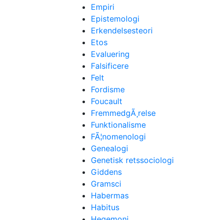
Empiri
Epistemologi
Erkendelsesteori
Etos
Evaluering
Falsificere
Felt
Fordisme
Foucault
FremmedgÃ¸relse
Funktionalisme
FÃ¦nomenologi
Genealogi
Genetisk retssociologi
Giddens
Gramsci
Habermas
Habitus
Hegemoni