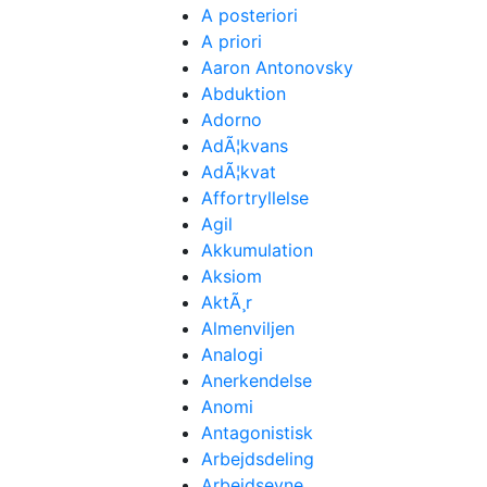
A posteriori
A priori
Aaron Antonovsky
Abduktion
Adorno
AdÃ¦kvans
AdÃ¦kvat
Affortryllelse
Agil
Akkumulation
Aksiom
AktÃ¸r
Almenviljen
Analogi
Anerkendelse
Anomi
Antagonistisk
Arbejdsdeling
Arbejdsevne