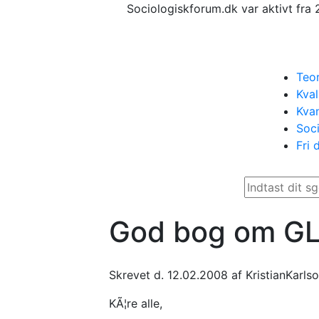
Sociologiskforum.dk var aktivt fra 
Teor
Kval
Kvan
Soci
Fri 
God bog om G
Skrevet d. 12.02.2008 af KristianKarls
KÃ¦re alle,