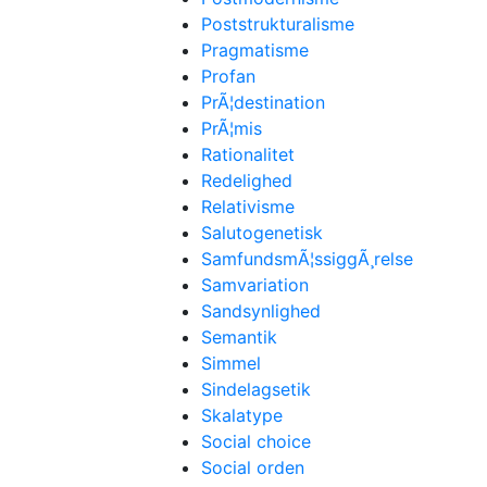
Poststrukturalisme
Pragmatisme
Profan
PrÃ¦destination
PrÃ¦mis
Rationalitet
Redelighed
Relativisme
Salutogenetisk
SamfundsmÃ¦ssiggÃ¸relse
Samvariation
Sandsynlighed
Semantik
Simmel
Sindelagsetik
Skalatype
Social choice
Social orden