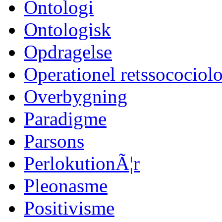
Ontologi
Ontologisk
Opdragelse
Operationel retssocociol
Overbygning
Paradigme
Parsons
PerlokutionÃ¦r
Pleonasme
Positivisme