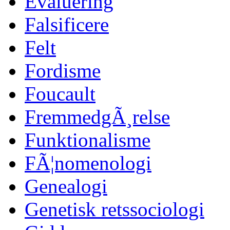
Evaluering
Falsificere
Felt
Fordisme
Foucault
FremmedgÃ¸relse
Funktionalisme
FÃ¦nomenologi
Genealogi
Genetisk retssociologi