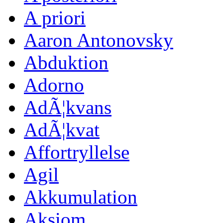
A priori
Aaron Antonovsky
Abduktion
Adorno
AdÃ¦kvans
AdÃ¦kvat
Affortryllelse
Agil
Akkumulation
Aksiom