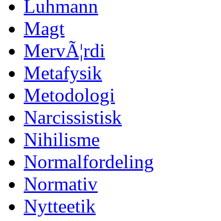
Luhmann
Magt
MervÃ¦rdi
Metafysik
Metodologi
Narcissistisk
Nihilisme
Normalfordeling
Normativ
Nytteetik