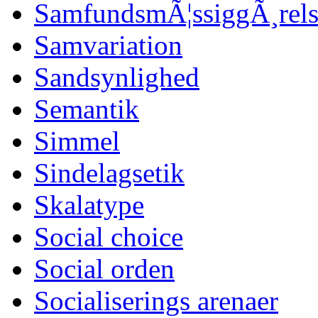
SamfundsmÃ¦ssiggÃ¸rels
Samvariation
Sandsynlighed
Semantik
Simmel
Sindelagsetik
Skalatype
Social choice
Social orden
Socialiserings arenaer