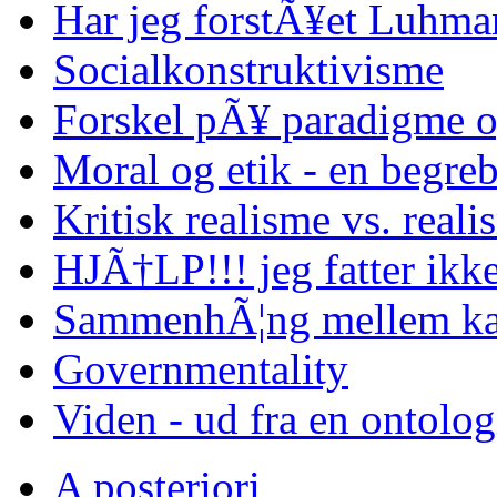
Har jeg forstÃ¥et Luhma
Socialkonstruktivisme
Forskel pÃ¥ paradigme o
Moral og etik - en begreb
Kritisk realisme vs. reali
HJÃ†LP!!! jeg fatter ikke
SammenhÃ¦ng mellem kap
Governmentality
Viden - ud fra en ontolo
A posteriori