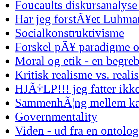
Foucaults diskursanalyse
Har jeg forstÃ¥et Luhma
Socialkonstruktivisme
Forskel pÃ¥ paradigme o
Moral og etik - en begreb
Kritisk realisme vs. reali
HJÃ†LP!!! jeg fatter ikke
SammenhÃ¦ng mellem kap
Governmentality
Viden - ud fra en ontolo