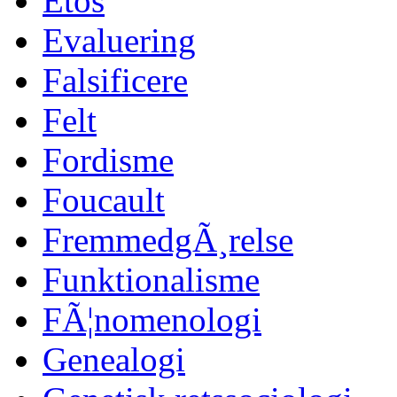
Etos
Evaluering
Falsificere
Felt
Fordisme
Foucault
FremmedgÃ¸relse
Funktionalisme
FÃ¦nomenologi
Genealogi