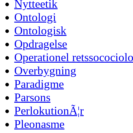
Nytteetik
Ontologi
Ontologisk
Opdragelse
Operationel retssocociol
Overbygning
Paradigme
Parsons
PerlokutionÃ¦r
Pleonasme