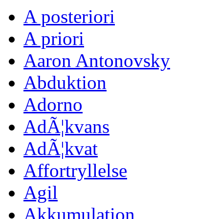
A posteriori
A priori
Aaron Antonovsky
Abduktion
Adorno
AdÃ¦kvans
AdÃ¦kvat
Affortryllelse
Agil
Akkumulation