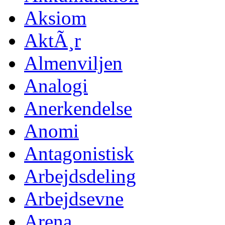
Aksiom
AktÃ¸r
Almenviljen
Analogi
Anerkendelse
Anomi
Antagonistisk
Arbejdsdeling
Arbejdsevne
Arena