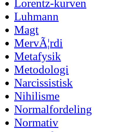
Lorentz-kurven
Luhmann
Magt
MervÃ¦rdi
Metafysik
Metodologi
Narcissistisk
Nihilisme
Normalfordeling
Normativ