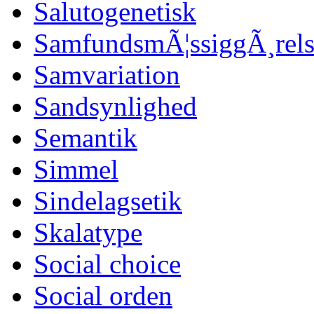
Salutogenetisk
SamfundsmÃ¦ssiggÃ¸rels
Samvariation
Sandsynlighed
Semantik
Simmel
Sindelagsetik
Skalatype
Social choice
Social orden