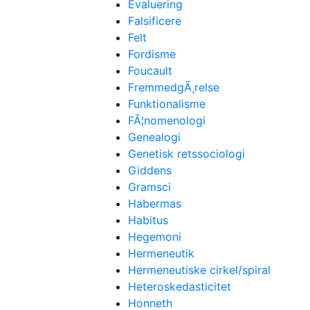
Evaluering
Falsificere
Felt
Fordisme
Foucault
FremmedgÃ¸relse
Funktionalisme
FÃ¦nomenologi
Genealogi
Genetisk retssociologi
Giddens
Gramsci
Habermas
Habitus
Hegemoni
Hermeneutik
Hermeneutiske cirkel/spiral
Heteroskedasticitet
Honneth