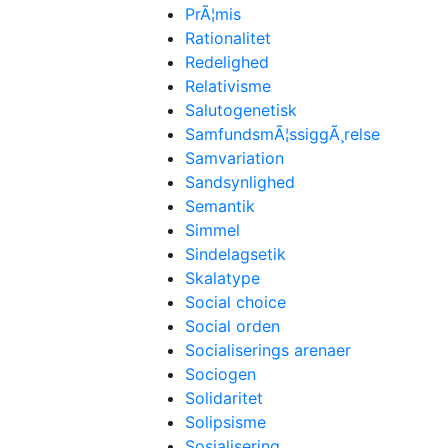
PrÃ¦mis
Rationalitet
Redelighed
Relativisme
Salutogenetisk
SamfundsmÃ¦ssiggÃ¸relse
Samvariation
Sandsynlighed
Semantik
Simmel
Sindelagsetik
Skalatype
Social choice
Social orden
Socialiserings arenaer
Sociogen
Solidaritet
Solipsisme
Sosialisering