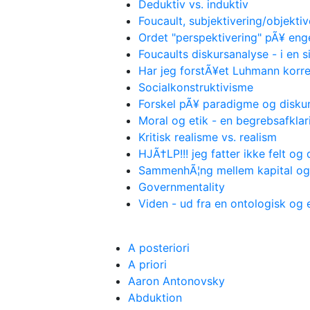
Deduktiv vs. induktiv
Foucault, subjektivering/objektiv
Ordet "perspektivering" pÃ¥ eng
Foucaults diskursanalyse - i en 
Har jeg forstÃ¥et Luhmann korre
Socialkonstruktivisme
Forskel pÃ¥ paradigme og disku
Moral og etik - en begrebsafklar
Kritisk realisme vs. realism
HJÃ†LP!!! jeg fatter ikke felt og
SammenhÃ¦ng mellem kapital og
Governmentality
Viden - ud fra en ontologisk og
A posteriori
A priori
Aaron Antonovsky
Abduktion