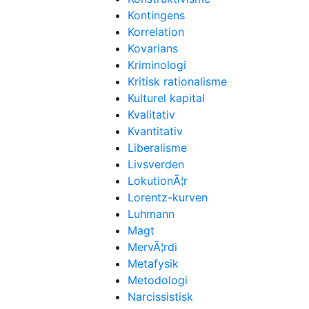
Kontingens
Korrelation
Kovarians
Kriminologi
Kritisk rationalisme
Kulturel kapital
Kvalitativ
Kvantitativ
Liberalisme
Livsverden
LokutionÃ¦r
Lorentz-kurven
Luhmann
Magt
MervÃ¦rdi
Metafysik
Metodologi
Narcissistisk