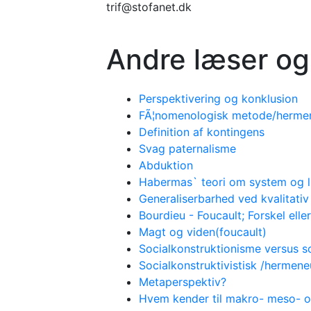
trif@stofanet.dk
Andre læser og
Perspektivering og konklusion
FÃ¦nomenologisk metode/hermene
Definition af kontingens
Svag paternalisme
Abduktion
Habermas` teori om system og l
Generaliserbarhed ved kvalitati
Bourdieu - Foucault; Forskel eller
Magt og viden(foucault)
Socialkonstruktionisme versus s
Socialkonstruktivistisk /hermene
Metaperspektiv?
Hvem kender til makro- meso- 