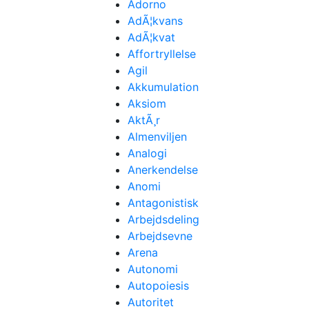
Adorno
AdÃ¦kvans
AdÃ¦kvat
Affortryllelse
Agil
Akkumulation
Aksiom
AktÃ¸r
Almenviljen
Analogi
Anerkendelse
Anomi
Antagonistisk
Arbejdsdeling
Arbejdsevne
Arena
Autonomi
Autopoiesis
Autoritet