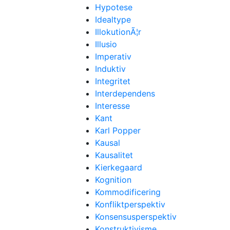
Hypotese
Idealtype
IllokutionÃ¦r
Illusio
Imperativ
Induktiv
Integritet
Interdependens
Interesse
Kant
Karl Popper
Kausal
Kausalitet
Kierkegaard
Kognition
Kommodificering
Konfliktperspektiv
Konsensusperspektiv
Konstruktivisme