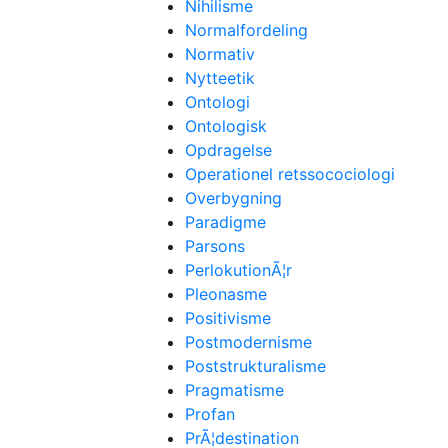
Nihilisme
Normalfordeling
Normativ
Nytteetik
Ontologi
Ontologisk
Opdragelse
Operationel retssocociologi
Overbygning
Paradigme
Parsons
PerlokutionÃ¦r
Pleonasme
Positivisme
Postmodernisme
Poststrukturalisme
Pragmatisme
Profan
PrÃ¦destination