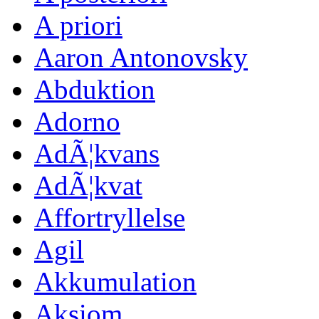
A priori
Aaron Antonovsky
Abduktion
Adorno
AdÃ¦kvans
AdÃ¦kvat
Affortryllelse
Agil
Akkumulation
Aksiom