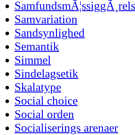
SamfundsmÃ¦ssiggÃ¸rels
Samvariation
Sandsynlighed
Semantik
Simmel
Sindelagsetik
Skalatype
Social choice
Social orden
Socialiserings arenaer