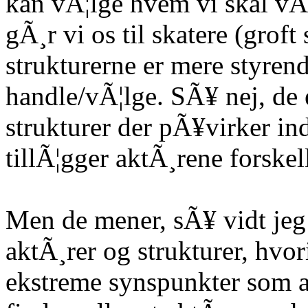
kan vÃ¦lge hvem vi skal vÃ¦r
gÃ¸r vi os til skatere (grof
strukturerne er mere styrend
handle/vÃ¦lge. SÃ¥ nej, de 
strukturer der pÃ¥virker in
tillÃ¦gger aktÃ¸rene forske
Men de mener, sÃ¥ vidt jeg
aktÃ¸rer og strukturer, hvo
ekstreme synspunkter som a