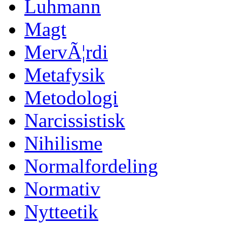
Luhmann
Magt
MervÃ¦rdi
Metafysik
Metodologi
Narcissistisk
Nihilisme
Normalfordeling
Normativ
Nytteetik