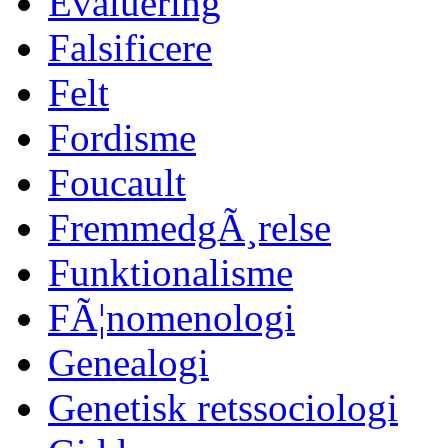
Evaluering
Falsificere
Felt
Fordisme
Foucault
FremmedgÃ¸relse
Funktionalisme
FÃ¦nomenologi
Genealogi
Genetisk retssociologi