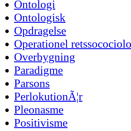
Ontologi
Ontologisk
Opdragelse
Operationel retssocociol
Overbygning
Paradigme
Parsons
PerlokutionÃ¦r
Pleonasme
Positivisme