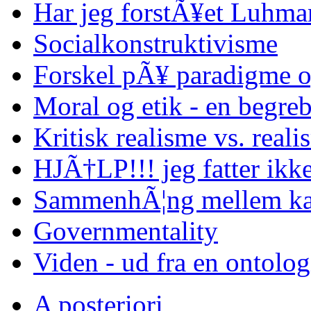
Har jeg forstÃ¥et Luhma
Socialkonstruktivisme
Forskel pÃ¥ paradigme o
Moral og etik - en begreb
Kritisk realisme vs. reali
HJÃ†LP!!! jeg fatter ikke
SammenhÃ¦ng mellem kap
Governmentality
Viden - ud fra en ontolo
A posteriori