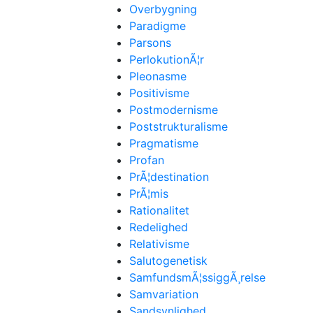
Overbygning
Paradigme
Parsons
PerlokutionÃ¦r
Pleonasme
Positivisme
Postmodernisme
Poststrukturalisme
Pragmatisme
Profan
PrÃ¦destination
PrÃ¦mis
Rationalitet
Redelighed
Relativisme
Salutogenetisk
SamfundsmÃ¦ssiggÃ¸relse
Samvariation
Sandsynlighed