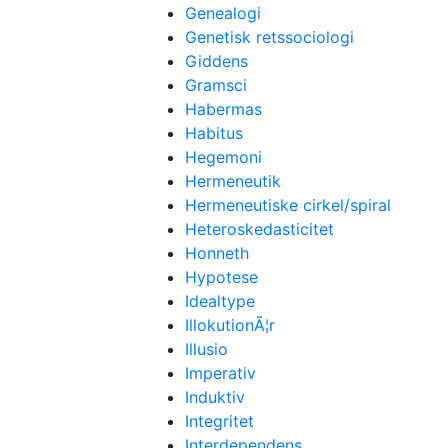
Genealogi
Genetisk retssociologi
Giddens
Gramsci
Habermas
Habitus
Hegemoni
Hermeneutik
Hermeneutiske cirkel/spiral
Heteroskedasticitet
Honneth
Hypotese
Idealtype
IllokutionÃ¦r
Illusio
Imperativ
Induktiv
Integritet
Interdependens