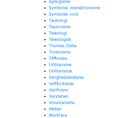
Syllogisme
Symbolsk interaktionisme
Symbolsk vold
Tautologi
Taylorisme
Teleologi
Teleologisk
Thomas Ziehe
Totemisme
TÃ¶nnies
Utilitarisme
Utilitaristisk
Varighedsanalyse
VelfÃ¦rdsstat
Verificere
Verstehen
Voluntarisme
Weber
Workfare