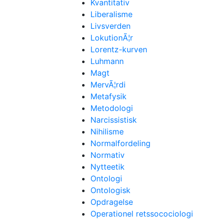
Kvantitativ
Liberalisme
Livsverden
LokutionÃ¦r
Lorentz-kurven
Luhmann
Magt
MervÃ¦rdi
Metafysik
Metodologi
Narcissistisk
Nihilisme
Normalfordeling
Normativ
Nytteetik
Ontologi
Ontologisk
Opdragelse
Operationel retssocociologi