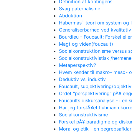
Definition af kontingens
Svag paternalisme
Abduktion
Habermas` teori om system og l
Generaliserbarhed ved kvalitati
Bourdieu - Foucault; Forskel eller
Magt og viden(foucault)
Socialkonstruktionisme versus s
Socialkonstruktivistisk /hermene
Metaperspektiv?
Hvem kender til makro- meso- 
Deduktiv vs. induktiv
Foucault, subjektivering/objektiv
Ordet "perspektivering" pÃ¥ eng
Foucaults diskursanalyse - i en 
Har jeg forstÃ¥et Luhmann korre
Socialkonstruktivisme
Forskel pÃ¥ paradigme og disku
Moral og etik - en begrebsafklar