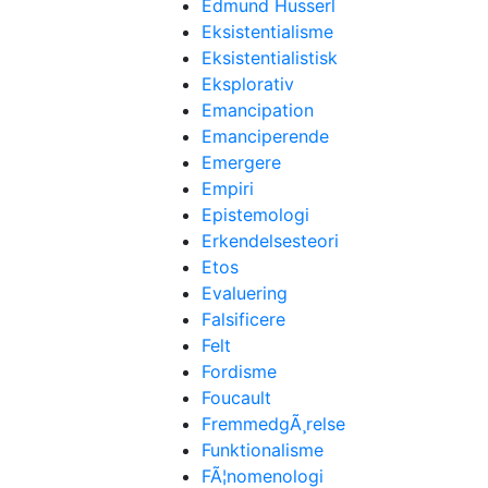
Edmund Husserl
Eksistentialisme
Eksistentialistisk
Eksplorativ
Emancipation
Emanciperende
Emergere
Empiri
Epistemologi
Erkendelsesteori
Etos
Evaluering
Falsificere
Felt
Fordisme
Foucault
FremmedgÃ¸relse
Funktionalisme
FÃ¦nomenologi