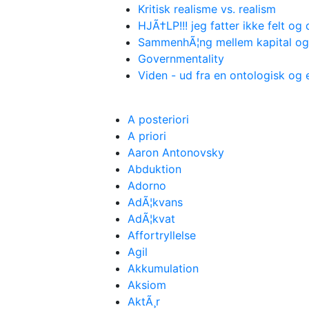
Kritisk realisme vs. realism
HJÃ†LP!!! jeg fatter ikke felt og
SammenhÃ¦ng mellem kapital og
Governmentality
Viden - ud fra en ontologisk og
A posteriori
A priori
Aaron Antonovsky
Abduktion
Adorno
AdÃ¦kvans
AdÃ¦kvat
Affortryllelse
Agil
Akkumulation
Aksiom
AktÃ¸r