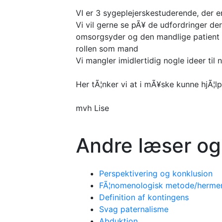
VI er 3 sygeplejerskestuderende, der er
Vi vil gerne se pÃ¥ de udfordringer der
omsorgsyder og den mandlige patient m
rollen som mand
Vi mangler imidlertidig nogle ideer til n
Her tÃ¦nker vi at i mÃ¥ske kunne hjÃ¦lp
mvh Lise
Andre læser og
Perspektivering og konklusion
FÃ¦nomenologisk metode/hermene
Definition af kontingens
Svag paternalisme
Abduktion