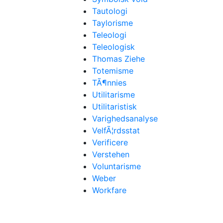
Tautologi
Taylorisme
Teleologi
Teleologisk
Thomas Ziehe
Totemisme
TÃ¶nnies
Utilitarisme
Utilitaristisk
Varighedsanalyse
VelfÃ¦rdsstat
Verificere
Verstehen
Voluntarisme
Weber
Workfare