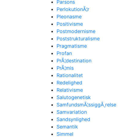
Parsons
PerlokutionÃ¦r
Pleonasme
Positivisme
Postmodernisme
Poststrukturalisme
Pragmatisme
Profan
PrÃ¦destination
PrÃ¦mis
Rationalitet
Redelighed
Relativisme
Salutogenetisk
SamfundsmÃ¦ssiggÃ¸relse
Samvariation
Sandsynlighed
Semantik
Simmel