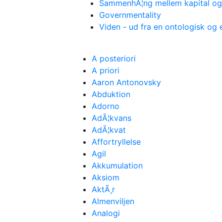
SammenhÃ¦ng mellem kapital og
Governmentality
Viden - ud fra en ontologisk og
A posteriori
A priori
Aaron Antonovsky
Abduktion
Adorno
AdÃ¦kvans
AdÃ¦kvat
Affortryllelse
Agil
Akkumulation
Aksiom
AktÃ¸r
Almenviljen
Analogi