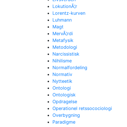
LokutionÃ¦r
Lorentz-kurven
Luhmann
Magt
MervÃ¦rdi
Metafysik
Metodologi
Narcissistisk
Nihilisme
Normalfordeling
Normativ
Nytteetik
Ontologi
Ontologisk
Opdragelse
Operationel retssocociologi
Overbygning
Paradigme