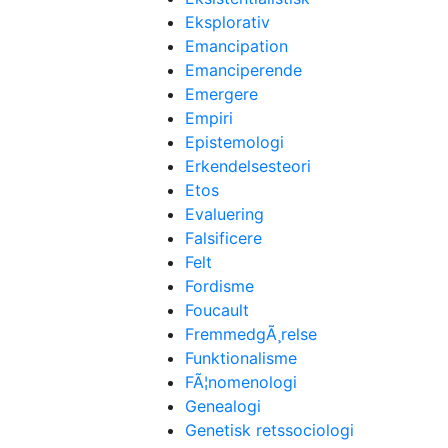
Eksplorativ
Emancipation
Emanciperende
Emergere
Empiri
Epistemologi
Erkendelsesteori
Etos
Evaluering
Falsificere
Felt
Fordisme
Foucault
FremmedgÃ¸relse
Funktionalisme
FÃ¦nomenologi
Genealogi
Genetisk retssociologi