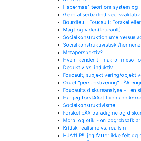
Habermas` teori om system og l
Generaliserbarhed ved kvalitati
Bourdieu - Foucault; Forskel eller
Magt og viden(foucault)
Socialkonstruktionisme versus s
Socialkonstruktivistisk /hermene
Metaperspektiv?
Hvem kender til makro- meso- 
Deduktiv vs. induktiv
Foucault, subjektivering/objektiv
Ordet "perspektivering" pÃ¥ eng
Foucaults diskursanalyse - i en 
Har jeg forstÃ¥et Luhmann korre
Socialkonstruktivisme
Forskel pÃ¥ paradigme og disku
Moral og etik - en begrebsafklar
Kritisk realisme vs. realism
HJÃ†LP!!! jeg fatter ikke felt og