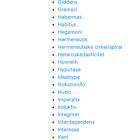
Giddens
Gramsci
Habermas
Habitus
Hegemoni
Hermeneutik
Hermeneutiske cirkel/spiral
Heteroskedasticitet
Honneth
Hypotese
Idealtype
IllokutionÃ¦r
Illusio
Imperativ
Induktiv
Integritet
Interdependens
Interesse
Kant